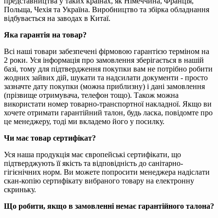
представництва у таких країнах, як Німеччина, Франція,
Польща, Чехія та Україна. Виробництво та збірка обладнання
відбувається на заводах в Китаї.
Яка гарантія на товар?
Всі наші товари забезпечені фірмовою гарантією терміном на
2 роки. Уся інформація про замовлення зберігається в нашій
базі, тому для підтвердження покупки вам не потрібно робити
жодних зайвих дій, шукати та надсилати документи - просто
зазначте дату покупки (можна приблизну) і дані замовлення
(прізвище отримувача, телефон тощо). Також можна
використати номер товарно-транспортної накладної. Якщо ви
хочете отримати гарантійний талон, будь ласка, повідомте про
це менеджеру, тоді ми вкладемо його у посилку.
Чи має товар сертифікат?
Уся наша продукція має європейські сертифікати, що
підтверджують її якість та відповідність до санітарно-
гігієнічних норм. Ви можете попросити менеджера надіслати
скан-копію сертифікату вибраного товару на електронну
скриньку.
Що робити, якщо в замовленні немає гарантійного талона?