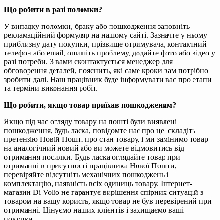
Що робити в разі поломки?
У випадку поломки, браку або пошкодження заповніть
рекламаційний формуляр на нашому сайті. Зазначте у ньому
приблизну дату покупки, прізвище отримувача, контактний
телефон або email, опишіть проблему, додайте фото або відео у
разі потреби. З вами сконтактується менеджер для
обговорення деталей, пояснить, які саме кроки вам потрібно
зробити далі. Наш працівник буде інформувати вас про етапи
та терміни виконання робіт.
Що робити, якщо товар приїхав пошкодженим?
Якщо під час огляду товару на пошті були виявлені
пошкодження, будь ласка, повідомте нас про це, складіть
претензію Новій Пошті про стан товару, і ми замінимо товар
на аналогічний новий або ви можете відмовитись від
отримання посилки. Будь ласка оглядайте товар при
отриманні в присутності працівника Нової Пошти,
перевіряйте відсутніть механічних пошкоджень і
комплектацію, наявність всіх одиниць товару. Інтернет-
магазин Di Volio не гарантує вирішення спірних ситуацій з
товаром на вашу користь, якщо товар не був перевірений при
отриманні. Цінуємо наших клієнтів і захищаємо ваші
покупки.