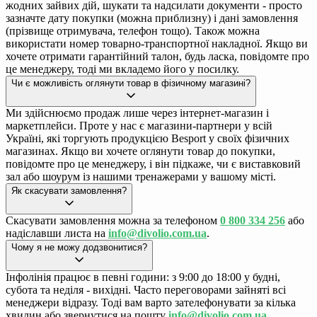
жодних зайвих дій, шукати та надсилати документи - просто
зазначте дату покупки (можна приблизну) і дані замовлення
(прізвище отримувача, телефон тощо). Також можна
використати номер товарно-транспортної накладної. Якщо ви
хочете отримати гарантійний талон, будь ласка, повідомте про
це менеджеру, тоді ми вкладемо його у посилку.
Чи є можливість оглянути товар в фізичному магазині?
Ми здійснюємо продаж лише через інтернет-магазин і
маркетплейси. Проте у нас є магазини-партнери у всій
Україні, які торгують продукцією Besport у своїх фізичних
магазинах. Якщо ви хочете оглянути товар до покупки,
повідомте про це менеджеру, і він підкаже, чи є виставковий
зал або шоурум із нашими тренажерами у вашому місті.
Як скасувати замовлення?
Скасувати замовлення можна за телефоном
0 800 334 256
або
надіславши листа на
info@divolio.com.ua
.
Чому я не можу додзвонитися?
Інфолінія працює в певні години: з 9:00 до 18:00 у будні,
субота та неділя - вихідні. Часто переговорами зайняті всі
менеджери відразу. Тоді вам варто зателефонувати за кілька
хвилин або звернутися на пошту
info@divolio.com.ua
.