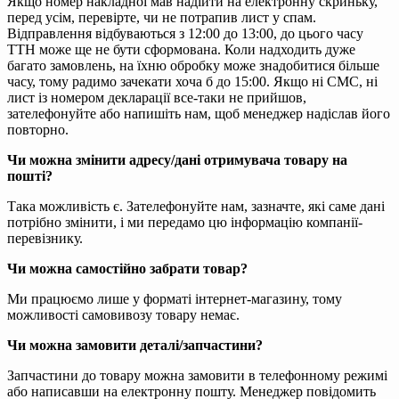
Якщо номер накладної мав надійти на електронну скриньку,
перед усім, перевірте, чи не потрапив лист у спам.
Відправлення відбуваються з 12:00 до 13:00, до цього часу
ТТН може ще не бути сформована. Коли надходить дуже
багато замовлень, на їхню обробку може знадобитися більше
часу, тому радимо зачекати хоча б до 15:00. Якщо ні СМС, ні
лист із номером декларації все-таки не прийшов,
зателефонуйте або напишіть нам, щоб менеджер надіслав його
повторно.
Чи можна змінити адресу/дані отримувача товару на
пошті?
Така можливість є. Зателефонуйте нам, зазначте, які саме дані
потрібно змінити, і ми передамо цю інформацію компанії-
перевізнику.
Чи можна самостійно забрати товар?
Ми працюємо лише у форматі інтернет-магазину, тому
можливості самовивозу товару немає.
Чи можна замовити деталі/запчастини?
Запчастини до товару можна замовити в телефонному режимі
або написавши на електронну пошту. Менеджер повідомить