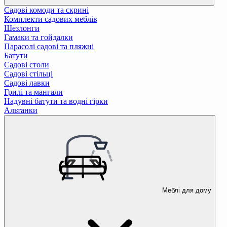
Садові комоди та скрині
Комплекти садових меблів
Шезлонги
Гамаки та гойдалки
Парасолі садові та пляжні
Батути
Садові столи
Садові стільці
Садові лавки
Грилі та мангали
Надувні батути та водні гірки
Альтанки
Меблі для дому