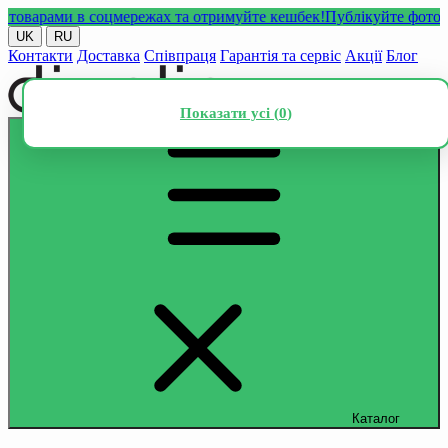
арами в соцмережах та отримуйте кешбек!
Публікуйте фото або в
UK
RU
Контакти
Доставка
Співпраця
Гарантія та сервіс
Акції
Блог
Показати усі (
0
)
Каталог