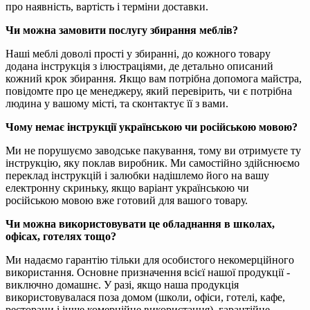
про наявність, вартість і терміни доставки.
Чи можна замовити послугу збирання меблів?
Наші меблі доволі прості у збиранні, до кожного товару
додана інструкція з ілюстраціями, де детально описаний
кожний крок збирання. Якщо вам потрібна допомога майстра,
повідомте про це менеджеру, який перевірить, чи є потрібна
людина у вашому місті, та сконтактує її з вами.
Чому немає інструкції українською чи російською мовою?
Ми не порушуємо заводське пакування, тому ви отримуєте ту
інструкцію, яку поклав виробник. Ми самостійно здійснюємо
переклад інструкцій і залюбки надішлемо його на вашу
електронну скриньку, якщо варіант українською чи
російською мовою вже готовий для вашого товару.
Чи можна використовувати це обладнання в школах,
офісах, готелях тощо?
Ми надаємо гарантію тільки для особистого некомерційного
використання. Основне призначення всієї нашої продукції -
виключно домашнє. У разі, якщо наша продукція
використовувалася поза домом (школи, офіси, готелі, кафе,
ресторани і інше комерційне використання), гарантійне