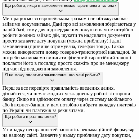
Що робити, якщо в замовленні немає гарантійного талона?
Ми працюємо за європейським зразком і не обтяжуємо вас
зайвими документами. Дані про всі замовлення зберігаються у
нашій базі, тому для підтвердження покупки вам не потрібно
робити жодних зайвих дій, шукати та надсилати документи -
просто зазначте дату покупки (можна приблизну) і дані
замовлення (прізвище отримувача, телефон тощо). Також
можна використати номер товарно-транспортної накладної. За
потреби ми можемо виписати фізичний гарантійний талон і
покласти його в посилку, просто скажіть про це менеджеру
під час підтвердження замовлення.
Я не можу оплатити замовлення, що мені робити?
Перш за все перевірте правильність введених даних,
дізнайтеся, чи немає жодних ускладнень у роботі зі сторони
банку. Якщо ви здійснюєте оплату через систему мобільного
або інтернет-банкінгу, вам потрібно вибрати вкладку платежів
по Україні чи платежів за реквізитами.
Що робити в разі поломки?
У випадку несправностей заповніть рекламаційний формуляр
на нашому сайті. Зазначте у ньому приблизну дату покупки,