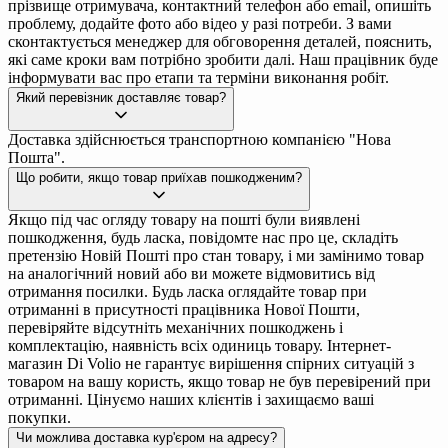
прізвище отримувача, контактний телефон або email, опишіть
проблему, додайте фото або відео у разі потреби. З вами
сконтактується менеджер для обговорення деталей, пояснить,
які саме кроки вам потрібно зробити далі. Наш працівник буде
інформувати вас про етапи та терміни виконання робіт.
Який перевізник доставляє товар?
Доставка здійснюється транспортною компанією "Нова
Пошта".
Що робити, якщо товар приїхав пошкодженим?
Якщо під час огляду товару на пошті були виявлені
пошкодження, будь ласка, повідомте нас про це, складіть
претензію Новій Пошті про стан товару, і ми замінимо товар
на аналогічний новий або ви можете відмовитись від
отримання посилки. Будь ласка оглядайте товар при
отриманні в присутності працівника Нової Пошти,
перевіряйте відсутніть механічних пошкоджень і
комплектацію, наявність всіх одиниць товару. Інтернет-
магазин Di Volio не гарантує вирішення спірних ситуацій з
товаром на вашу користь, якщо товар не був перевірений при
отриманні. Цінуємо наших клієнтів і захищаємо ваші
покупки.
Чи можлива доставка кур'єром на адресу?