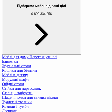
Підберемо меблі під ваші цілі
0 800 334 256
Меблі для дому
Переглянути всі
Банкетки
Журнальні столи
Кошики для білизни
Меблі в дитячу
Модульні шафи
Обідні столи
Стійки для парасольок
Стільці і табурети
Шафи і полки для ванних кімнат
Туалетні столики
Комоди і тумби
Дзеркала