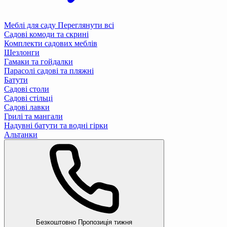
Меблі для саду
Переглянути всі
Садові комоди та скрині
Комплекти садових меблів
Шезлонги
Гамаки та гойдалки
Парасолі садові та пляжні
Батути
Садові столи
Садові стільці
Садові лавки
Грилі та мангали
Надувні батути та водні гірки
Альтанки
Безкоштовно
Пропозиція тижня