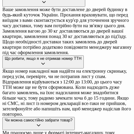
Ваше замовлення може бути доставлене до дверей будинку в
будь-який куточок України. Прохання враховувати, що перед
виїздом з вами сконтактується кур'єр для уточнення зручного
часу доставки, тому вам потрібно бути на зв'язку цього дня.
Замовлення вагою до 30 кг доставляються до дверей вашої
квартири, замовлення понад 30 кг доставляються до під'їзду.
Щодо необхідності доставки таких замовлень до дверей
квартири потрібно додатково повідомити менеджеру магазину
під час оформлення замовлення.
Що робити, якщо я не отримав номер ТТН
Якщо номер накладної мав надійти на електронну скриньку,
перед усім, перевірте, чи не потрапив лист у спам.
Відправлення відбуваються з 12:00 до 13:00, до цього часу
ТТН може ще не бути сформована. Коли надходить дуже
багато замовлень, на їхнє надсилання може знадобитися
більше часу, тому радимо зачекати хоча б до 15 години. Якщо
ні СМС, ні лист із номером декларації все-таки не прийшов,
зателефонуйте або напишіть нам, щоб менеджер надіслав його
повторно.
Чи можна самостійно забрати товар?
Ми працюємо лише у форматі інтернет-магазину, тому