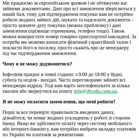
Ми працюємо за європейським зразком і не обтяжуємо вас
зайвими документами. Дані про всі замовлення зберігаються у
нашій базі, тому для підтвердження покупки вам не потрібно
робити жодних зайвих дій, шукати та надсилати документи -
просто зазначте дату покупки (можна приблизну) і дані
замовлення (прізвище отримувача, телефон тощо). Також
можна використати номер товарно-транспортної накладної. За
потреби ми можемо виписати фізичний гарантійний талон і
покласти його в посилку, просто скажіть про це менеджеру
під час підтвердження замовлення.
Чому я не можу додзвонитися?
Інфолінія працює в певні години: з 9:00 до 18:00 у будні,
субота та неділя - вихідні. Часто переговорами зайняті всі
менеджери відразу. Тоді вам варто зателефонувати за кілька
хвилин або звернутися на пошту
info@divolio.com.ua
.
Я не можу оплатити замовлення, що мені робити?
Перш за все перевірте правильність введених даних,
дізнайтеся, чи немає жодних ускладнень у роботі зі сторони
банку. Якщо ви здійснюєте оплату через систему мобільного
або інтернет-банкінгу, вам потрібно вибрати вкладку платежів
по Україні чи платежів за реквізитами.