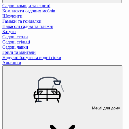
Садові комоди та скрині
Комплекти садових меблів
Шезлонги
Гамаки та гойдалки
Парасолі садові та пляжні
Батути
Садові столи
Садові стільці
Садові лавки
Грилі та мангали
Надувні батути та водні гірки
Альтанки
Меблі для дому