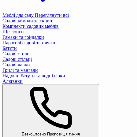
Меблі для саду
Переглянути всі
Садові комоди та скрині
Комплекти садових меблів
Шезлонги
Гамаки та гойдалки
Парасолі садові та пляжні
Батути
Садові столи
Садові стільці
Садові лавки
Грилі та мангали
Надувні батути та водні гірки
Альтанки
Безкоштовно
Пропозиція тижня