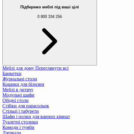
Підберемо меблі під ваші цілі
0 800 334 256
Меблі для дому
Переглянути всі
Банкетки
Журнальні столи
Кошики для білизни
Меблі в дитячу
Модульні шафи
Обідні столи
Стійки для парасольок
Стільці і табурети
Шафи і полки для ванних кімнат
Туалетні столики
Комоди і тумби
Дзеркала