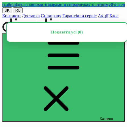
о відео з нашими товарами в соцмережах та отримуйте кешбек!
П
UK
RU
Контакти
Доставка
Співпраця
Гарантія та сервіс
Акції
Блог
Показати усі (
0
)
Каталог