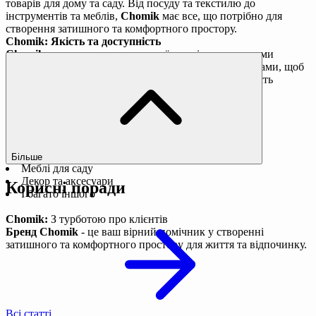
товарів для дому та саду. Від посуду та текстилю до
інструментів та меблів,
Chomik
має все, що потрібно для
створення затишного та комфортного простору.
Chomik: Якість та доступність
Chomik
пропонує товари високої якості за доступними
цінами. Бренд співпрацює з перевіреними виробниками, щоб
гарантувати своїм клієнтам надійність та довговічність
продукції.
Chomik: Для будь-якого смаку та потреб
Chomik
пропонує широкий асортимент товарів, які
задовольнять будь-які смаки та потреби.
У каталозі бренду можна знайти:
Меблі для дому
Більше
Меблі для саду
Декор та аксесуари
Корисні поради
І багато іншого
Chomik:
З турботою про клієнтів
Бренд Chomik
- це ваш вірний помічник у створенні
затишного та комфортного простору для життя та відпочинку.
Всі статті