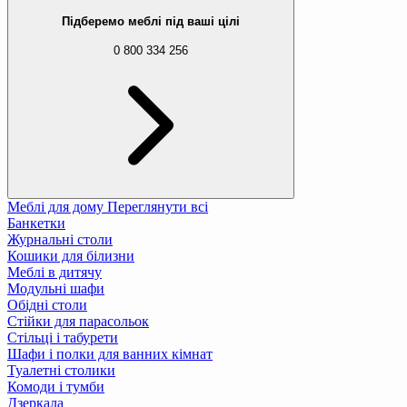
Підберемо меблі під ваші цілі
0 800 334 256
Меблі для дому
Переглянути всі
Банкетки
Журнальні столи
Кошики для білизни
Меблі в дитячу
Модульні шафи
Обідні столи
Стійки для парасольок
Стільці і табурети
Шафи і полки для ванних кімнат
Туалетні столики
Комоди і тумби
Дзеркала