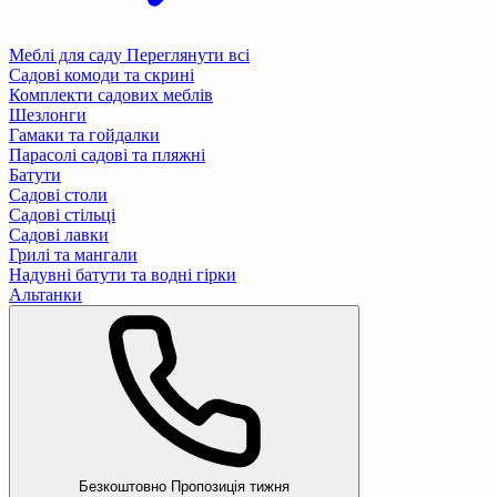
Меблі для саду
Переглянути всі
Садові комоди та скрині
Комплекти садових меблів
Шезлонги
Гамаки та гойдалки
Парасолі садові та пляжні
Батути
Садові столи
Садові стільці
Садові лавки
Грилі та мангали
Надувні батути та водні гірки
Альтанки
Безкоштовно
Пропозиція тижня