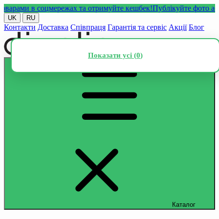
ами в соцмережах та отримуйте кешбек!
Публікуйте фото або від
UK
RU
Контакти
Доставка
Співпраця
Гарантія та сервіс
Акції
Блог
Показати усі (
0
)
Каталог