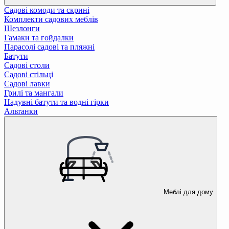
Садові комоди та скрині
Комплекти садових меблів
Шезлонги
Гамаки та гойдалки
Парасолі садові та пляжні
Батути
Садові столи
Садові стільці
Садові лавки
Грилі та мангали
Надувні батути та водні гірки
Альтанки
Меблі для дому