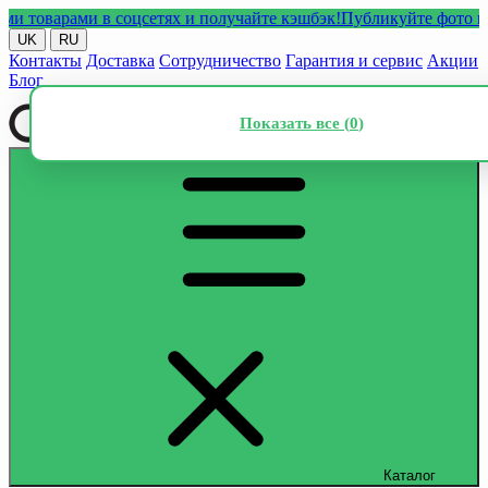
оварами в соцсетях и получайте кэшбэк!
Публикуйте фото или ви
UK
RU
Контакты
Доставка
Сотрудничество
Гарантия и сервис
Акции
Блог
Показать все (
0
)
Каталог