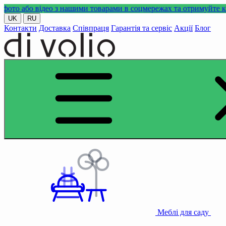
 відео з нашими товарами в соцмережах та отримуйте кешбек!
UK
RU
Контакти
Доставка
Співпраця
Гарантія та сервіс
Акції
Блог
Меблі для саду