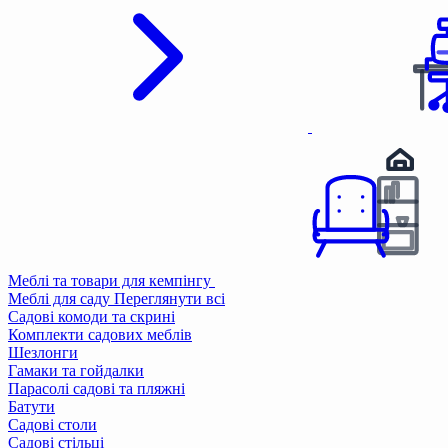
Меблі та товари для кемпінгу
Меблі для саду
Переглянути всі
Садові комоди та скрині
Комплекти садових меблів
Шезлонги
Гамаки та гойдалки
Парасолі садові та пляжні
Батути
Садові столи
Садові стільці