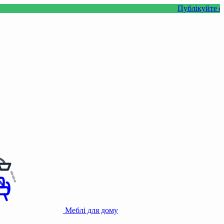
Публікуйте фото або ві
Меблі для дому