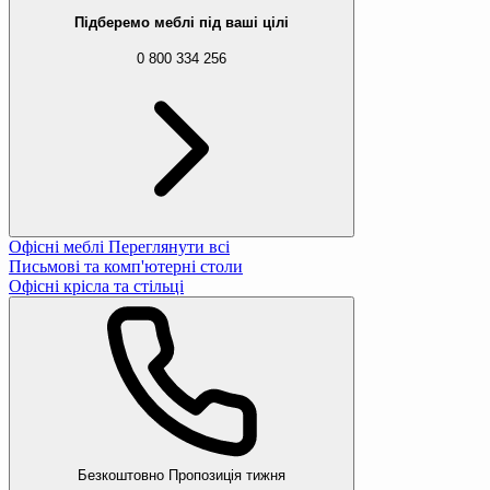
Підберемо меблі під ваші цілі
0 800 334 256
Офісні меблі
Переглянути всі
Письмові та комп'ютерні столи
Офісні крісла та стільці
Безкоштовно
Пропозиція тижня