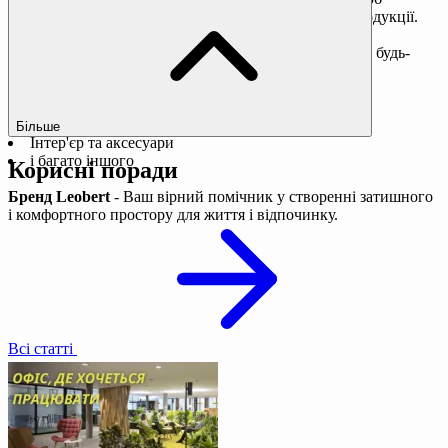
гарантувати покупцям надійність і довговічність продукції.
Leobert: на будь-який смак і потреби
Leobert
пропонує широкий асортимент продукції на будь-
який смак і потреби.
У каталог бренду входять::
Меблі для дому
Садові меблі
Більше
Інтер'єр та аксесуари
і багато іншого
Корисні поради
Бренд Leobert
- Ваш вірний помічник у створенні затишного
і комфортного простору для життя і відпочинку.
Всі статті