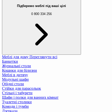
Підберемо меблі під ваші цілі
0 800 334 256
Меблі для дому
Переглянути всі
Банкетки
Журнальні столи
Кошики для білизни
Меблі в дитячу
Модульні шафи
Обідні столи
Стійки для парасольок
Стільці і табурети
Шафи і полки для ванних кімнат
Туалетні столики
Комоди і тумби
Дзеркала