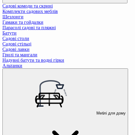
Садові комоди та скрині
Комплекти садових меблів
Шезлонги
Гамаки та гойдалки
Парасолі садові та пляжні
Батути
Садові столи
Садові стільці
Садові лавки
Грилі та мангали
Надувні батути та водні гірки
Альтанки
Меблі для дому