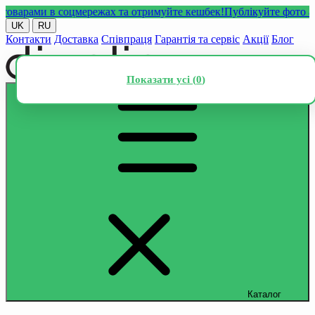
рами в соцмережах та отримуйте кешбек!
Публікуйте фото або ві
UK
RU
Контакти
Доставка
Співпраця
Гарантія та сервіс
Акції
Блог
Показати усі (
0
)
Каталог