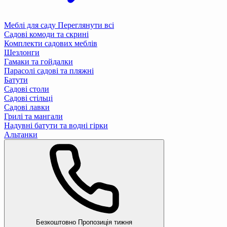
Меблі для саду
Переглянути всі
Садові комоди та скрині
Комплекти садових меблів
Шезлонги
Гамаки та гойдалки
Парасолі садові та пляжні
Батути
Садові столи
Садові стільці
Садові лавки
Грилі та мангали
Надувні батути та водні гірки
Альтанки
Безкоштовно
Пропозиція тижня