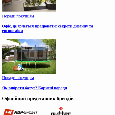
Поради покупцям
Офіс, де хочеться працювати: секрети дизайну та
ергономіки
Поради покупцям
Як вибрати батут? Корисні поради
Офіційний представник брендів