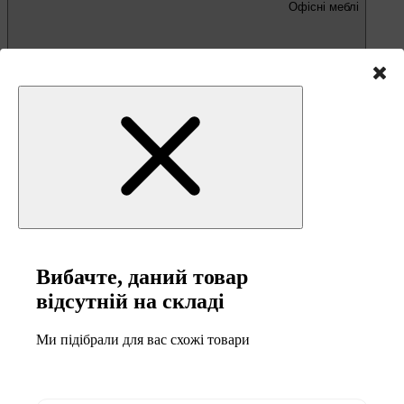
Офісні меблі
Письмові та комп'ютерні столи
Офісні крісла та стільці
Вибачте, даний товар
відсутній на складі
Меблі та товари для
кемпінгу
Ми підібрали для вас схожі товари