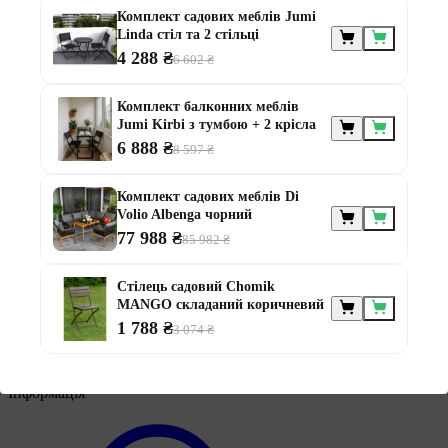
Комплект садових меблів Jumi
Linda стіл та 2 стільці
4 288 ₴
6 602 ₴
Меблі за
призначенням
Комплект балконних меблів
Jumi Kirbi з тумбою + 2 крісла
6 888 ₴
8 597 ₴
Комплект садових меблів Di
Volio Albenga чорний
77 988 ₴
85 982 ₴
Меблі для альтанки
Меблі для балконів
Стілець садовий Chomik
Меблі для дачі
MANGO складаний коричневий
Меблі для тераси
1 788 ₴
3 074 ₴
Модульні меблі з ротанга
Ротангові меблі
Інформація