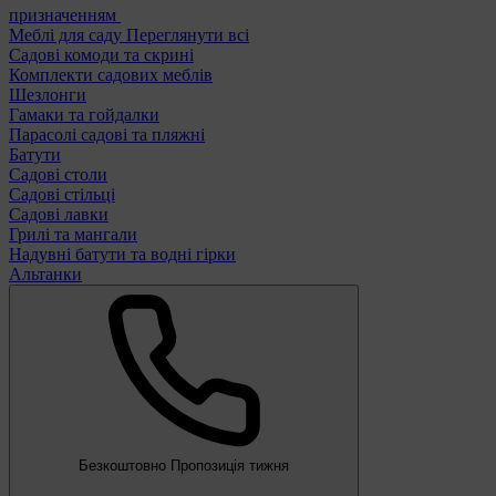
призначенням
Меблі для саду
Переглянути всі
Садові комоди та скрині
Комплекти садових меблів
Шезлонги
Гамаки та гойдалки
Парасолі садові та пляжні
Батути
Садові столи
Садові стільці
Садові лавки
Грилі та мангали
Надувні батути та водні гірки
Альтанки
Безкоштовно
Пропозиція тижня