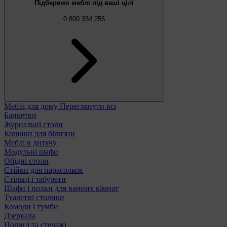
Підберемо меблі під ваші цілі
0 800 334 256
Меблі для дому
Переглянути всі
Банкетки
Журнальні столи
Кошики для білизни
Меблі в дитячу
Модульні шафи
Обідні столи
Стійки для парасольок
Стільці і табурети
Шафи і полки для ванних кімнат
Туалетні столики
Комоди і тумби
Дзеркала
Полиці та стелажі