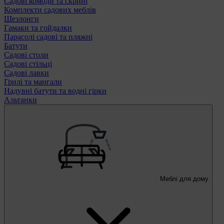
Садові комоди та скрині
Комплекти садових меблів
Шезлонги
Гамаки та гойдалки
Парасолі садові та пляжні
Батути
Садові столи
Садові стільці
Садові лавки
Грилі та мангали
Надувні батути та водні гірки
Альтанки
Меблі для дому