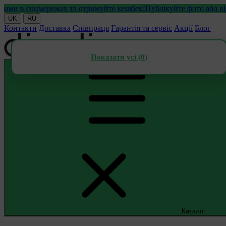
в соцмережах та отримуйте кешбек!
Публікуйте фото або відео з
UK
RU
Контакти
Доставка
Співпраця
Гарантія та сервіс
Акції
Блог
Показати усі (
0
)
Каталог