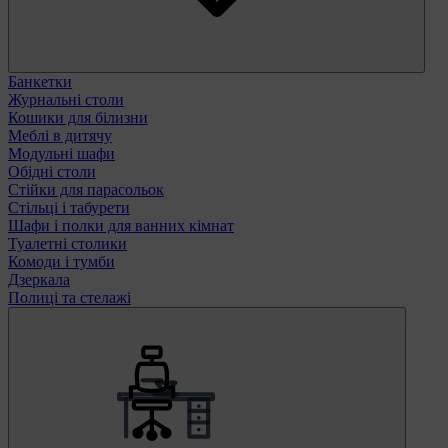
Банкетки
Журнальні столи
Кошики для білизни
Меблі в дитячу
Модульні шафи
Обідні столи
Стійки для парасольок
Стільці і табурети
Шафи і полки для ванних кімнат
Туалетні столики
Комоди і тумби
Дзеркала
Полиці та стелажі