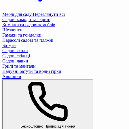
Меблі для саду
Переглянути всі
Садові комоди та скрині
Комплекти садових меблів
Шезлонги
Гамаки та гойдалки
Парасолі садові та пляжні
Батути
Садові столи
Садові стільці
Садові лавки
Грилі та мангали
Надувні батути та водні гірки
Альтанки
Безкоштовно
Пропозиція тижня