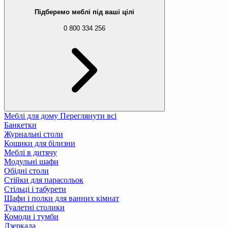
Підберемо меблі під ваші цілі
0 800 334 256
Меблі для дому
Переглянути всі
Банкетки
Журнальні столи
Кошики для білизни
Меблі в дитячу
Модульні шафи
Обідні столи
Стійки для парасольок
Стільці і табурети
Шафи і полки для ванних кімнат
Туалетні столики
Комоди і тумби
Дзеркала