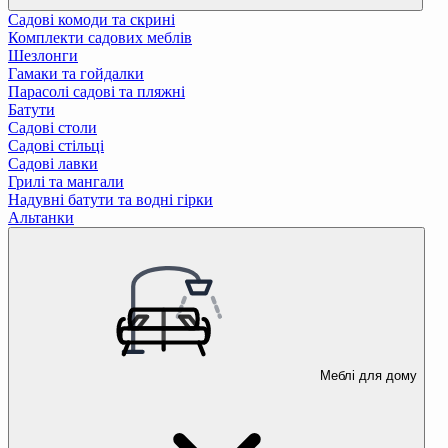
Садові комоди та скрині
Комплекти садових меблів
Шезлонги
Гамаки та гойдалки
Парасолі садові та пляжні
Батути
Садові столи
Садові стільці
Садові лавки
Грилі та мангали
Надувні батути та водні гірки
Альтанки
Меблі для дому