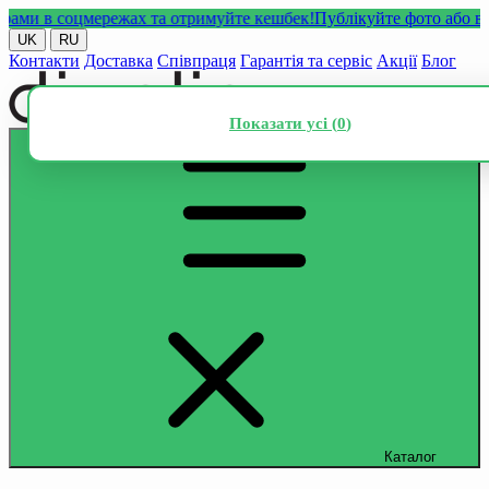
 в соцмережах та отримуйте кешбек!
Публікуйте фото або відео 
UK
RU
Контакти
Доставка
Співпраця
Гарантія та сервіс
Акції
Блог
Показати усі (
0
)
Каталог