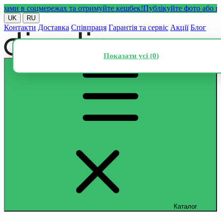
и в соцмережах та отримуйте кешбек!
Публікуйте фото або відео 
UK
RU
Контакти
Доставка
Співпраця
Гарантія та сервіс
Акції
Блог
Показати усі (
0
)
Каталог