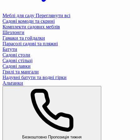
Меблі для саду
Переглянути всі
Садові комоди та скрині
Комплекти садових меблів
Шезлонги
Гамаки та гойдалки
Парасолі садові та пляжні
Батути
Садові столи
Садові стільці
Садові лавки
Грилі та мангали
Надувні батути та водні гірки
Альтанки
Безкоштовно
Пропозиція тижня