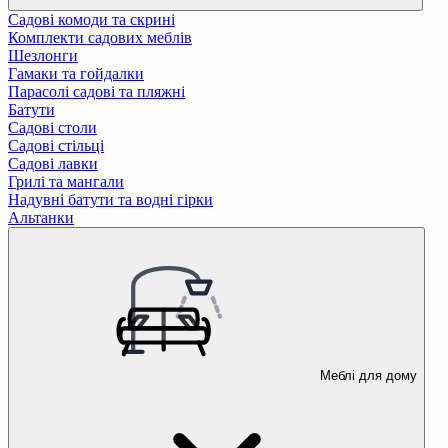
Садові комоди та скрині
Комплекти садових меблів
Шезлонги
Гамаки та гойдалки
Парасолі садові та пляжні
Батути
Садові столи
Садові стільці
Садові лавки
Грилі та мангали
Надувні батути та водні гірки
Альтанки
Меблі для дому