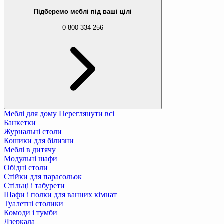
Підберемо меблі під ваші цілі
0 800 334 256
Меблі для дому
Переглянути всі
Банкетки
Журнальні столи
Кошики для білизни
Меблі в дитячу
Модульні шафи
Обідні столи
Стійки для парасольок
Стільці і табурети
Шафи і полки для ванних кімнат
Туалетні столики
Комоди і тумби
Дзеркала