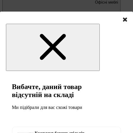
Офісні меблі
Письмові та комп'ютерні столи
Офісні крісла та стільці
Вибачте, даний товар
відсутній на складі
Меблі та товари для
Ми підібрали для вас схожі товари
кемпінгу