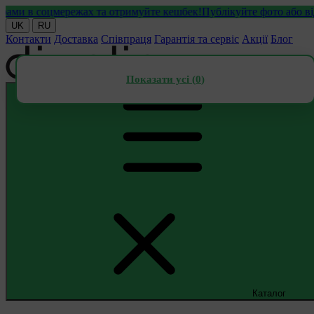
 в соцмережах та отримуйте кешбек!
Публікуйте фото або відео 
UK
RU
Контакти
Доставка
Співпраця
Гарантія та сервіс
Акції
Блог
Показати усі (
0
)
Каталог