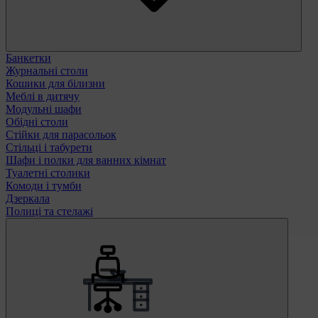
Банкетки
Журнальні столи
Кошики для білизни
Меблі в дитячу
Модульні шафи
Обідні столи
Стійки для парасольок
Стільці і табурети
Шафи і полки для ванних кімнат
Туалетні столики
Комоди і тумби
Дзеркала
Полиці та стелажі