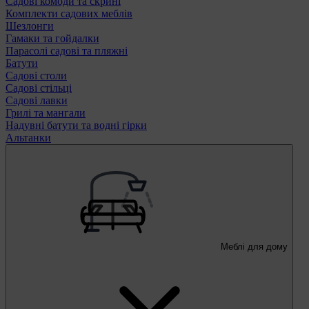
Садові комоди та скрині
Комплекти садових меблів
Шезлонги
Гамаки та гойдалки
Парасолі садові та пляжні
Батути
Садові столи
Садові стільці
Садові лавки
Грилі та мангали
Надувні батути та водні гірки
Альтанки
Меблі для дому