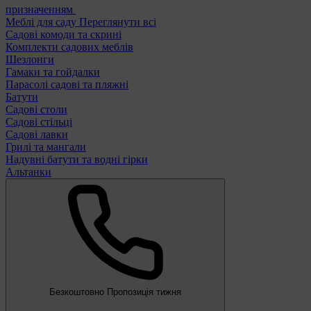
призначенням
Меблі для саду
Переглянути всі
Садові комоди та скрині
Комплекти садових меблів
Шезлонги
Гамаки та гойдалки
Парасолі садові та пляжні
Батути
Садові столи
Садові стільці
Садові лавки
Грилі та мангали
Надувні батути та водні гірки
Альтанки
Безкоштовно
Пропозиція тижня