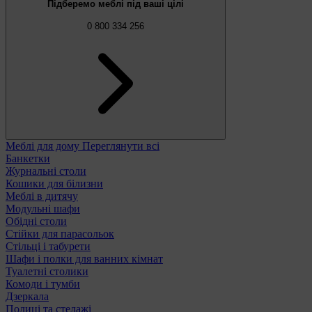
Підберемо меблі під ваші цілі
0 800 334 256
Меблі для дому
Переглянути всі
Банкетки
Журнальні столи
Кошики для білизни
Меблі в дитячу
Модульні шафи
Обідні столи
Стійки для парасольок
Стільці і табурети
Шафи і полки для ванних кімнат
Туалетні столики
Комоди і тумби
Дзеркала
Полиці та стелажі