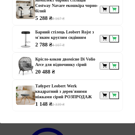
Комплект барних стільців
Costway Navare екошкіра чорно-
білий
5 288 ₴
8 167 ₴
Меблі за
призначенням
Барний стілець Leobert Rojst з
м'яким круглим сидінням
2 788 ₴
4 107 ₴
Крісло-кокон двомісне Di Volio
Arce для відпочинку сірий
20 488 ₴
Меблі для альтанки
Меблі для балконів
Табурет Leobert Werk
Меблі для дачі
квадратний з дерев'яними
Меблі для тераси
ніжками сірий РОЗПРОДАЖ
Модульні меблі з ротанга
1 148 ₴
2 339 ₴
Ротангові меблі
Інформація