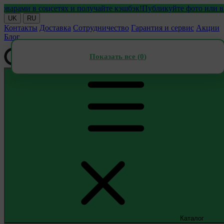
ми в соцсетях и получайте кэшбэк!
Публикуйте фото или видео с
UK
RU
Контакты
Доставка
Сотрудничество
Гарантия и сервис
Акции
Блог
Показать все (
0
)
Каталог