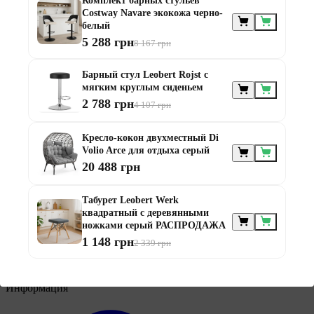
Комплект барных стульев
Costway Navare экокожа черно-
белый
5 288 грн
8 167 грн
Мебель по
Барный стул Leobert Rojst с
назначению
мягким круглым сиденьем
2 788 грн
4 107 грн
Кресло-кокон двухместный Di
Volio Arce для отдыха серый
20 488 грн
Мебель для балконов
Табурет Leobert Werk
Мебель для беседки
квадратный с деревянными
Мебель для дачи
ножками серый РАСПРОДАЖА
Мебель для террасы
1 148 грн
2 339 грн
Мебель из ротанга
Модульная мебель из ротанга
Информация