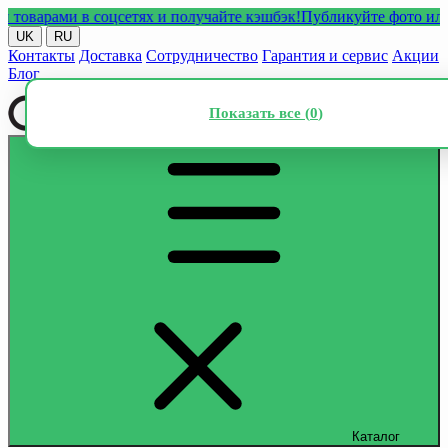
арами в соцсетях и получайте кэшбэк!
Публикуйте фото или виде
UK
RU
Контакты
Доставка
Сотрудничество
Гарантия и сервис
Акции
Блог
Показать все (
0
)
Каталог