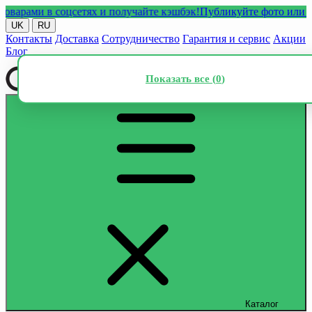
ами в соцсетях и получайте кэшбэк!
Публикуйте фото или видео
UK
RU
Контакты
Доставка
Сотрудничество
Гарантия и сервис
Акции
Блог
Показать все (
0
)
Каталог