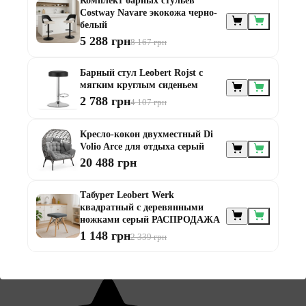
Комплект барных стульев
Написать отзыв
Costway Navare экокожа черно-
белый
Поделитесь своими впечатлениями с другими
5 288 грн
8 167 грн
Барный стул Leobert Rojst с
мягким круглым сиденьем
2 788 грн
4 107 грн
Кресло-кокон двухместный Di
Volio Arce для отдыха серый
20 488 грн
Мар'яна
Табурет Leobert Werk
квадратный с деревянными
ножками серый РАСПРОДАЖА
1 148 грн
2 339 грн