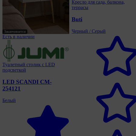
Кресло для сада, балкона,
террасы
Buti
Черный / Серый
Заканчивается
Есть в наличии
Туалетный столик с LED
подсветкой
LED SCANDI CM-
254121
Белый