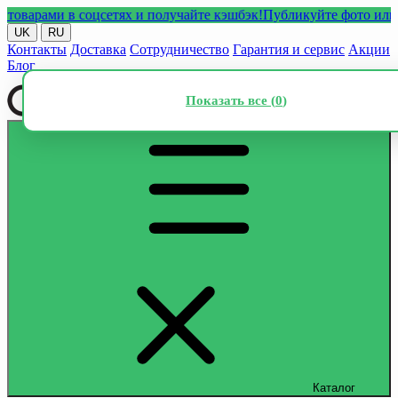
рами в соцсетях и получайте кэшбэк!
Публикуйте фото или виде
UK
RU
Контакты
Доставка
Сотрудничество
Гарантия и сервис
Акции
Блог
Показать все (
0
)
Каталог