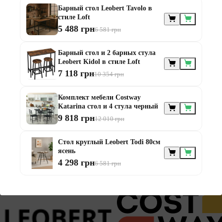
Барный стол Leobert Tavolo в
стиле Loft
5 488 грн
6 581 грн
Барный стол и 2 барных стула
Leobert Kidol в стиле Loft
7 118 грн
10 354 грн
Комплект мебели Costway
Katarina стол и 4 стула черный
9 818 грн
12 010 грн
Стол круглый Leobert Todi 80см
ясень
4 298 грн
6 581 грн
Заканчивается
Есть в наличии
Есть в наличии