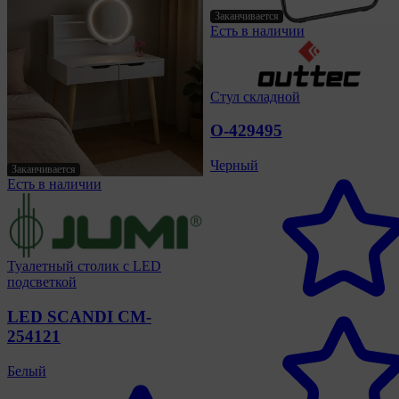
Заканчивается
Есть в наличии
Стул складной
O-429495
Черный
Заканчивается
Есть в наличии
Туалетный столик с LED
подсветкой
LED SCANDI CM-
254121
Белый