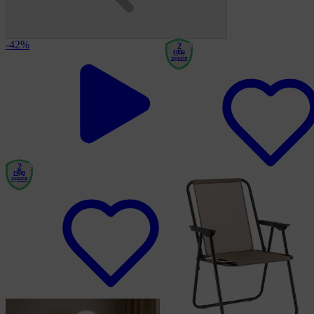
-42%
2
года
гарантия
2
года
гарантия