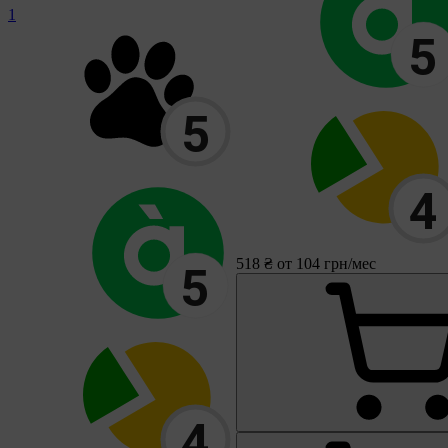
1
518 ₴
от 104 грн/мес