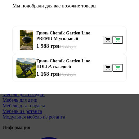
Мы подобрали для вас похожие товары
Мебель по
Гриль Chomik Garden Line
назначению
PREMIUM угольный
1 988 грн
3 022 грн
Гриль Chomik Garden Line
HOLLA складной
1 168 грн
3 032 грн
Мебель для балконов
Мебель для беседки
Мебель для дачи
Мебель для террасы
Мебель из ротанга
Модульная мебель из ротанга
Информация