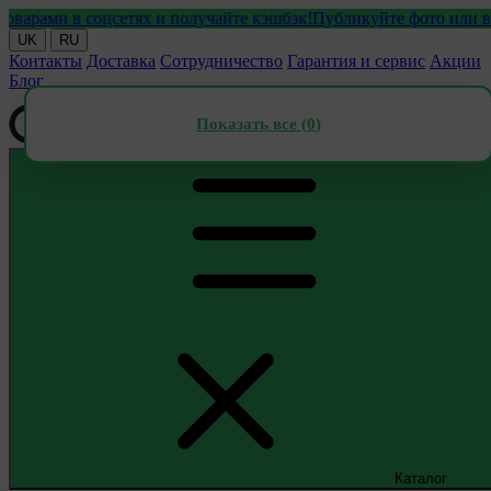
ами в соцсетях и получайте кэшбэк!
Публикуйте фото или видео 
UK
RU
Контакты
Доставка
Сотрудничество
Гарантия и сервис
Акции
Блог
Показать все (
0
)
Каталог