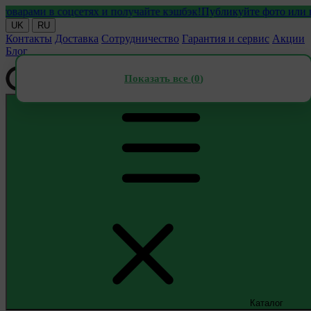
рами в соцсетях и получайте кэшбэк!
Публикуйте фото или видео
UK
RU
Контакты
Доставка
Сотрудничество
Гарантия и сервис
Акции
Блог
Показать все (
0
)
Каталог