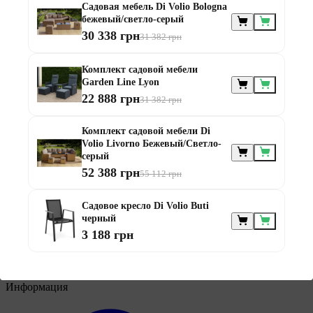
Садовая мебель Di Volio Bologna
бежевый/светло-серый
30 338 грн
31 382 грн
Мебель по
Комплект садовой мебели
назначению
Garden Line Lyon
22 888 грн
31 382 грн
Комплект садовой мебели Di
Volio Livorno Бежевый/Светло-
серый
52 388 грн
55 112 грн
Мебель для балконов
Садовое кресло Di Volio Buti
Мебель для беседки
черный
Мебель для дачи
3 188 грн
Мебель для террасы
Мебель из ротанга
Модульная мебель из ротанга
Информация