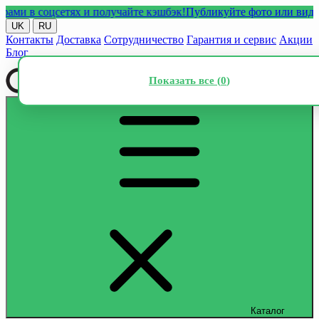
 в соцсетях и получайте кэшбэк!
Публикуйте фото или видео с н
UK
RU
Контакты
Доставка
Сотрудничество
Гарантия и сервис
Акции
Блог
Показать все (
0
)
Каталог