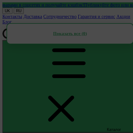
ми в соцсетях и получайте кэшбэк!
Публикуйте фото или видео с
UK
RU
Контакты
Доставка
Сотрудничество
Гарантия и сервис
Акции
Блог
Показать все (
0
)
Каталог