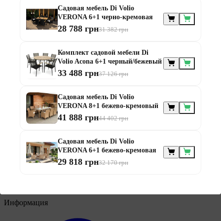
Садовая мебель Di Volio
VERONA 6+1 черно-кремовая
28 788 грн
31 382 грн
Мебель по
Комплект садовой мебели Di
назначению
Volio Acona 6+1 черный/бежевый
33 488 грн
37 126 грн
Садовая мебель Di Volio
VERONA 8+1 бежево-кремовый
41 888 грн
44 402 грн
Мебель для балконов
Садовая мебель Di Volio
Мебель для беседки
VERONA 6+1 бежево-кремовая
Мебель для дачи
29 818 грн
32 170 грн
Мебель для террасы
Мебель из ротанга
Модульная мебель из ротанга
Информация