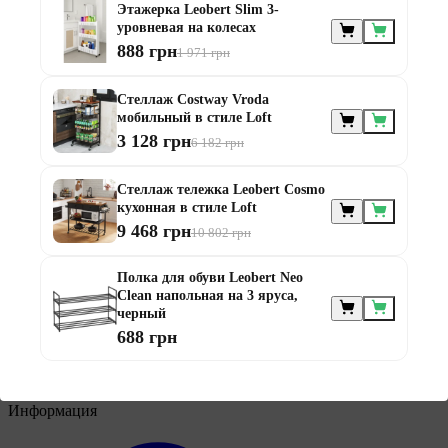
Этажерка Leobert Slim 3-
уровневая на колесах
888 грн
1 971 грн
Мебель по
Стеллаж Costway Vroda
назначению
мобильный в стиле Loft
3 128 грн
6 182 грн
Стеллаж тележка Leobert Cosmo
кухонная в стиле Loft
9 468 грн
10 802 грн
Полка для обуви Leobert Neo
Мебель для балконов
Clean напольная на 3 яруса,
Мебель для беседки
черный
Мебель для дачи
688 грн
Мебель для террасы
Мебель из ротанга
Модульная мебель из ротанга
Информация