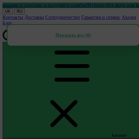
ми в соцсетях и получайте кэшбэк!
Публикуйте фото или видео с
UK
RU
Контакты
Доставка
Сотрудничество
Гарантия и сервис
Акции
Блог
Показать все (
0
)
Каталог