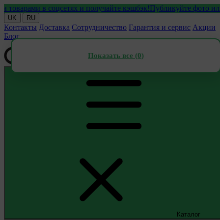
арами в соцсетях и получайте кэшбэк!
Публикуйте фото или вид
UK
RU
Контакты
Доставка
Сотрудничество
Гарантия и сервис
Акции
Блог
Показать все (
0
)
Каталог