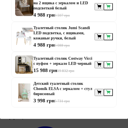
на 2 ящика с зеркалом и LED
подсветкой белый
4 988 грн
8 597 грн
Туалетный столик Jumi Scandi
Мебель по
назначению
LED подсветка, с ящиками,
кожаные ручки, белый
4 988 грн
6 088 грн
Туалетный столик Costway Vicci
с пуфом + зеркало LED черный
15 988 грн
19 832 грн
Мебель для балконов
Детский туалетный столик
Мебель для беседки
Chomik ELSA с зеркалом + стул
Мебель для дачи
бирюзовый
Мебель для террасы
3 998 грн
5 731 грн
Мебель из ротанга
Модульная мебель из ротанга
Информация