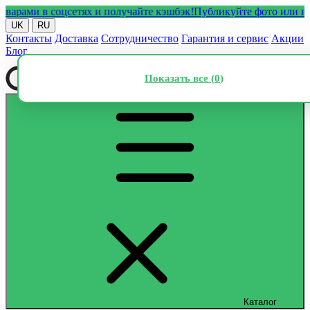
и в соцсетях и получайте кэшбэк!
Публикуйте фото или видео с 
UK
RU
Контакты
Доставка
Сотрудничество
Гарантия и сервис
Акции
Блог
Показать все (
0
)
Каталог