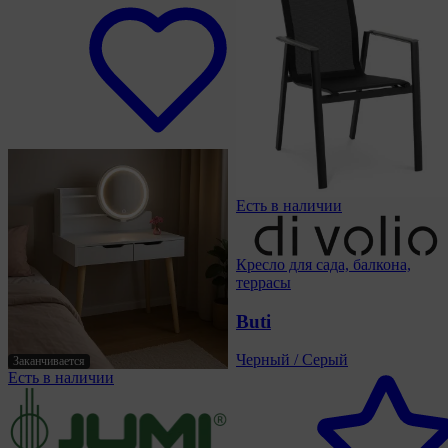
Есть в наличии
Кресло для сада, балкона,
террасы
Buti
Черный / Серый
Заканчивается
Есть в наличии