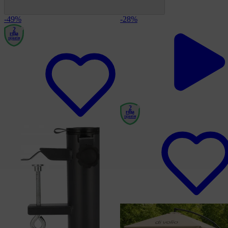
-49%
-28%
2
года
гарантия
2
года
гарантия