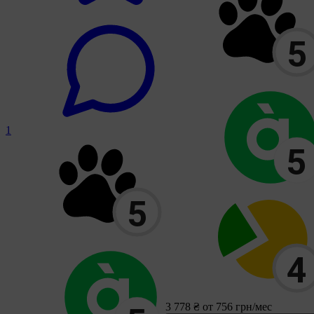
1
3 778 ₴
от 756 грн/мес