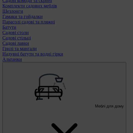
Садові комоди та скрині
Комплекти садових меблів
Шезлонги
Гамаки та гойдалки
Парасолі садові та пляжні
Батути
Садові столи
Садові стільці
Садові лавки
Грилі та мангали
Надувні батути та водні гірки
Альтанки
Меблі для дому