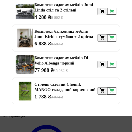
Комплект садових меблів Jumi
Linda стіл та 2 стільці
4 288 ₴
6 602 ₴
Меблі за
призначенням
Комплект балконних меблів
Jumi Kirbi з тумбою + 2 крісла
6 888 ₴
8 597 ₴
Комплект садових меблів Di
Volio Albenga чорний
77 988 ₴
85 982 ₴
Меблі для альтанки
Меблі для балконів
Стілець садовий Chomik
Меблі для дачі
MANGO складаний коричневий
Меблі для тераси
1 788 ₴
3 074 ₴
Модульні меблі з ротанга
Ротангові меблі
Інформація