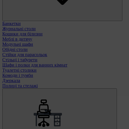
Банкетки
Журнальні столи
Кошики для білизни
Меблі в дитячу
Модульні шафи
Обідні столи
Стійки для парасольок
Стільці і табурети
Шафи і полки для ванних кімнат
Туалетні столики
Комоди і тумби
Дзеркала
Полиці та стелажі