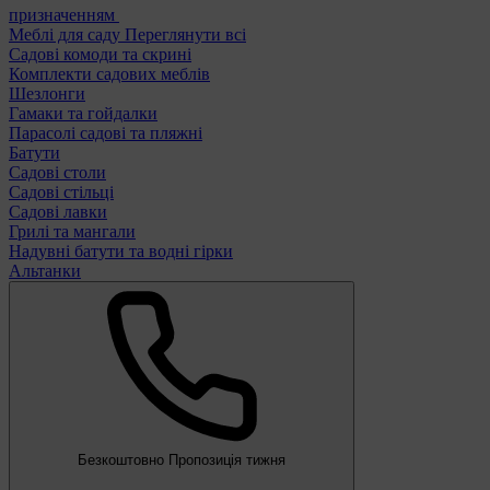
призначенням
Меблі для саду
Переглянути всі
Садові комоди та скрині
Комплекти садових меблів
Шезлонги
Гамаки та гойдалки
Парасолі садові та пляжні
Батути
Садові столи
Садові стільці
Садові лавки
Грилі та мангали
Надувні батути та водні гірки
Альтанки
Безкоштовно
Пропозиція тижня