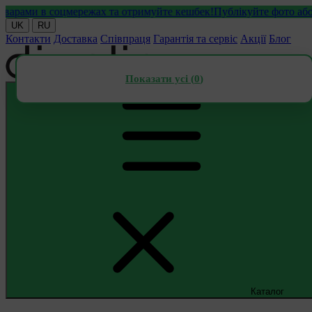
ами в соцмережах та отримуйте кешбек!
Публікуйте фото або від
UK
RU
Контакти
Доставка
Співпраця
Гарантія та сервіс
Акції
Блог
Показати усі (
0
)
Каталог