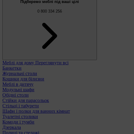
Підберемо меблі під ваші цілі
0 800 334 256
Меблі для дому
Переглянути всі
Банкетки
Журнальні столи
Кошики для білизни
Меблі в дитячу
Модульні шафи
Обідні столи
Стійки для парасольок
Стільці і табурети
Шафи і полки для ванних кімнат
Туалетні столики
Комоди і тумби
Дзеркала
Полиці та стелажі