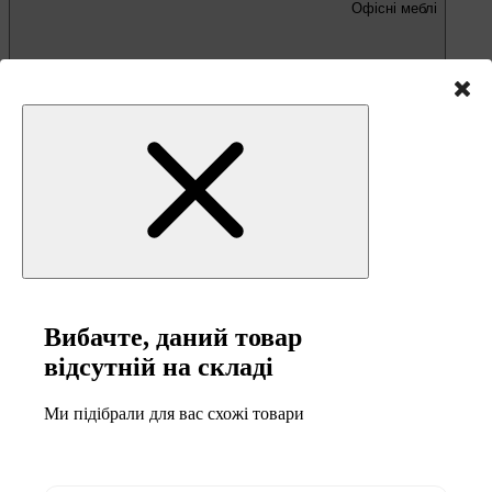
Офісні меблі
Письмові та комп'ютерні столи
Офісні крісла та стільці
Вибачте, даний товар
відсутній на складі
Меблі та товари для
кемпінгу
Ми підібрали для вас схожі товари