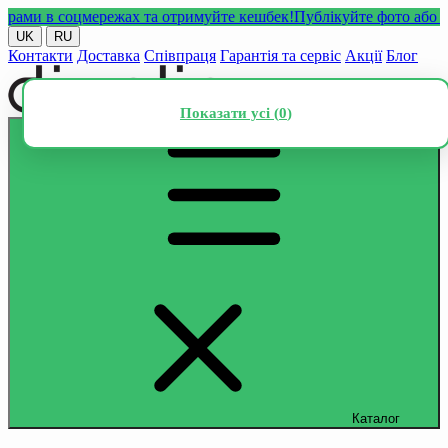
и в соцмережах та отримуйте кешбек!
Публікуйте фото або відео
UK
RU
Контакти
Доставка
Співпраця
Гарантія та сервіс
Акції
Блог
Показати усі (
0
)
Каталог