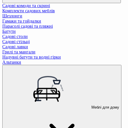
Садові комоди та скрині
Комплекти садових меблів
Шезлонги
Гамаки та гойдалки
Парасолі садові та пляжні
Батути
Садові столи
Садові стільці
Садові лавки
Грилі та мангали
Надувні батути та водні гірки
Альтанки
Меблі для дому