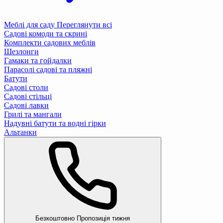
Меблі для саду
Переглянути всі
Садові комоди та скрині
Комплекти садових меблів
Шезлонги
Гамаки та гойдалки
Парасолі садові та пляжні
Батути
Садові столи
Садові стільці
Садові лавки
Грилі та мангали
Надувні батути та водні гірки
Альтанки
Безкоштовно
Пропозиція тижня