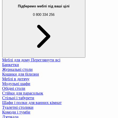
Підберемо меблі під ваші цілі
0 800 334 256
Меблі для дому
Переглянути всі
Банкетки
Журнальні столи
Кошики для білизни
Меблі в дитячу
Модульні шафи
Обідні столи
Стійки для парасольок
Стільці і табурети
Шафи і полки для ванних кімнат
Туалетні столики
Комоди і тумби
Дзеркала