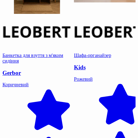
Банкетка для взуття з м'яким
Шафа-органайзер
сидіння
Kids
Gerbor
Рожевий
Коричневий