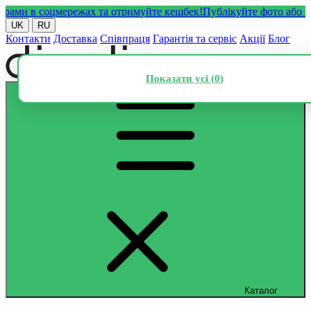
и в соцмережах та отримуйте кешбек!
Публікуйте фото або відео
UK
RU
Контакти
Доставка
Співпраця
Гарантія та сервіс
Акції
Блог
Показати усі (
0
)
Каталог