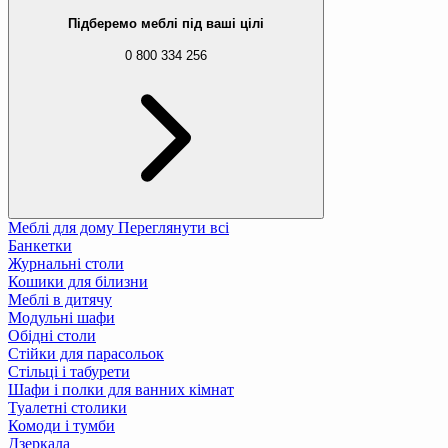
Підберемо меблі під ваші цілі
0 800 334 256
Меблі для дому
Переглянути всі
Банкетки
Журнальні столи
Кошики для білизни
Меблі в дитячу
Модульні шафи
Обідні столи
Стійки для парасольок
Стільці і табурети
Шафи і полки для ванних кімнат
Туалетні столики
Комоди і тумби
Дзеркала