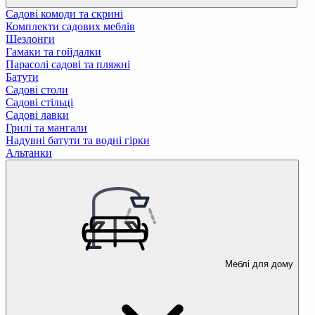
Садові комоди та скрині
Комплекти садових меблів
Шезлонги
Гамаки та гойдалки
Парасолі садові та пляжні
Батути
Садові столи
Садові стільці
Садові лавки
Грилі та мангали
Надувні батути та водні гірки
Альтанки
Меблі для дому