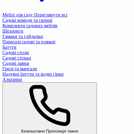
Меблі для саду
Переглянути всі
Садові комоди та скрині
Комплекти садових меблів
Шезлонги
Гамаки та гойдалки
Парасолі садові та пляжні
Батути
Садові столи
Садові стільці
Садові лавки
Грилі та мангали
Надувні батути та водні гірки
Альтанки
Безкоштовно
Пропозиція тижня