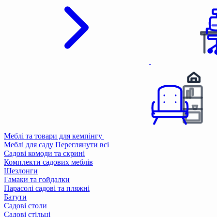
Меблі та товари для кемпінгу
Меблі для саду
Переглянути всі
Садові комоди та скрині
Комплекти садових меблів
Шезлонги
Гамаки та гойдалки
Парасолі садові та пляжні
Батути
Садові столи
Садові стільці