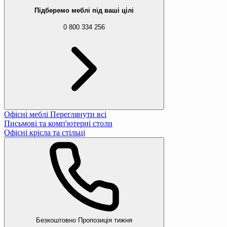
Підберемо меблі під ваші цілі
0 800 334 256
Офісні меблі
Переглянути всі
Письмові та комп'ютерні столи
Офісні крісла та стільці
Безкоштовно
Пропозиція тижня