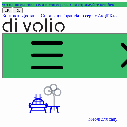
 товарами в соцмережах та отримуйте кешбек!
UK
RU
Контакти
Доставка
Співпраця
Гарантія та сервіс
Акції
Блог
Меблі для саду