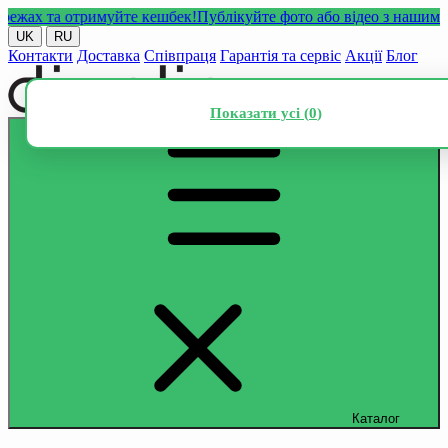
х та отримуйте кешбек!
Публікуйте фото або відео з нашими това
UK
RU
Контакти
Доставка
Співпраця
Гарантія та сервіс
Акції
Блог
Показати усі (
0
)
Каталог