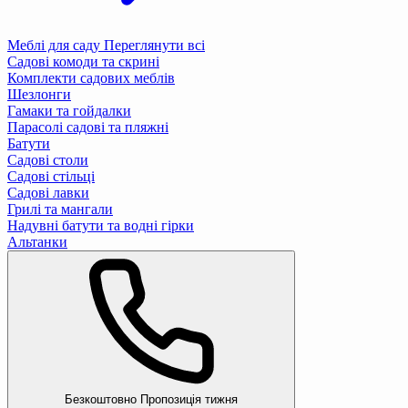
Меблі для саду
Переглянути всі
Садові комоди та скрині
Комплекти садових меблів
Шезлонги
Гамаки та гойдалки
Парасолі садові та пляжні
Батути
Садові столи
Садові стільці
Садові лавки
Грилі та мангали
Надувні батути та водні гірки
Альтанки
Безкоштовно
Пропозиція тижня