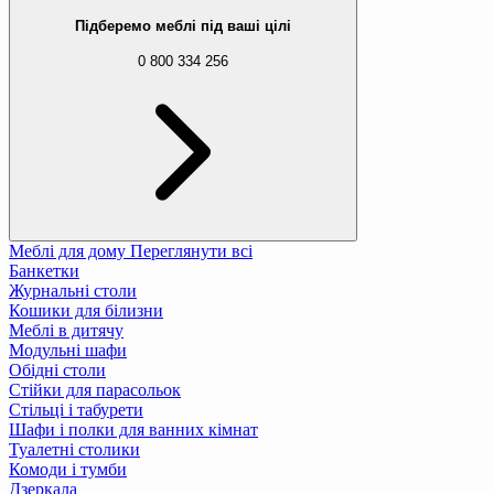
Підберемо меблі під ваші цілі
0 800 334 256
Меблі для дому
Переглянути всі
Банкетки
Журнальні столи
Кошики для білизни
Меблі в дитячу
Модульні шафи
Обідні столи
Стійки для парасольок
Стільці і табурети
Шафи і полки для ванних кімнат
Туалетні столики
Комоди і тумби
Дзеркала