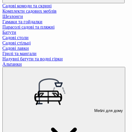
Садові комоди та скрині
Комплекти садових меблів
Шезлонги
Гамаки та гойдалки
Парасолі садові та пляжні
Батути
Садові столи
Садові стільці
Садові лавки
Грилі та мангали
Надувні батути та водні гірки
Альтанки
Меблі для дому