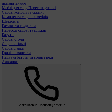
призначенням
Меблі для саду
Переглянути всі
Садові комоди та скрині
Комплекти садових меблів
Шезлонги
Гамаки та гойдалки
Парасолі садові та пляжні
Батути
Садові столи
Садові стільці
Садові лавки
Грилі та мангали
Надувні батути та водні гірки
Альтанки
Безкоштовно
Пропозиція тижня