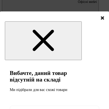
Офісні меблі
Письмові та комп'ютерні столи
Офісні крісла та стільці
Вибачте, даний товар
відсутній на складі
Меблі та товари для
Ми підібрали для вас схожі товари
кемпінгу