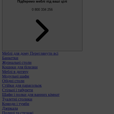
Підберемо меблі під ваші цілі
0 800 334 256
Меблі для дому
Переглянути всі
Банкетки
Журнальні столи
Кошики для білизни
Меблі в дитячу
Модульні шафи
Обідні столи
Стійки для парасольок
Стільці і табурети
Шафи і полки для ванних кімнат
Туалетні столики
Комоди і тумби
Дзеркала
Полиці та стелажі