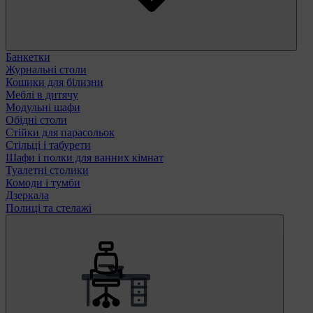
Банкетки
Журнальні столи
Кошики для білизни
Меблі в дитячу
Модульні шафи
Обідні столи
Стійки для парасольок
Стільці і табурети
Шафи і полки для ванних кімнат
Туалетні столики
Комоди і тумби
Дзеркала
Полиці та стелажі