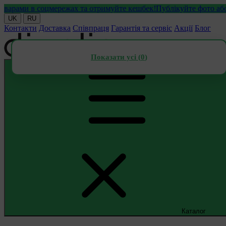
ами в соцмережах та отримуйте кешбек!
Публікуйте фото або від
UK
RU
Контакти
Доставка
Співпраця
Гарантія та сервіс
Акції
Блог
Показати усі (
0
)
Каталог