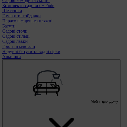
Садові комоди та скрині
Комплекти садових меблів
Шезлонги
Гамаки та гойдалки
Парасолі садові та пляжні
Батути
Садові столи
Садові стільці
Садові лавки
Грилі та мангали
Надувні батути та водні гірки
Альтанки
Меблі для дому