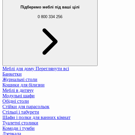
Підберемо меблі під ваші цілі
0 800 334 256
Меблі для дому
Переглянути всі
Банкетки
Журнальні столи
Кошики для білизни
Меблі в дитячу
Модульні шафи
Обідні столи
Стійки для парасольок
Стільці і табурети
Шафи і полки для ванних кімнат
Туалетні столики
Комоди і тумби
Дзеркала