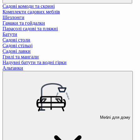
Садові комоди та скрині
Комплекти садових меблів
Шезлонги
Гамаки та гойдалки
Парасолі садові та пляжні
Батути
Садові столи
Садові стільці
Садові лавки
Грилі та мангали
Надувні батути та водні гірки
Альтанки
Меблі для дому