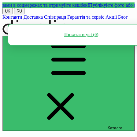
и в соцмережах та отримуйте кешбек!
Публікуйте фото або відео 
UK
RU
Контакти
Доставка
Співпраця
Гарантія та сервіс
Акції
Блог
Показати усі (
0
)
Каталог