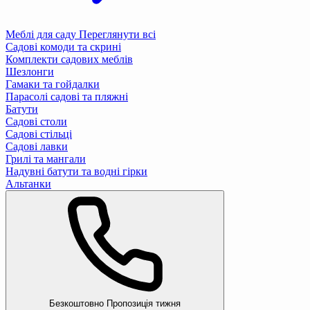
Меблі для саду
Переглянути всі
Садові комоди та скрині
Комплекти садових меблів
Шезлонги
Гамаки та гойдалки
Парасолі садові та пляжні
Батути
Садові столи
Садові стільці
Садові лавки
Грилі та мангали
Надувні батути та водні гірки
Альтанки
Безкоштовно
Пропозиція тижня