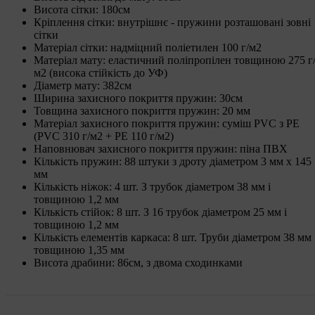
Висота сітки: 180см
Кріплення сітки: внутрішнє - пружини розташовані зовні
сітки
Матеріал сітки: надміцний поліетилен 100 г/м2
Матеріал мату: еластичний поліпропілен товщиною 275 г
м2 (висока стійкість до УФ)
Діаметр мату: 382см
Ширина захисного покриття пружин: 30см
Товщина захисного покриття пружин: 20 мм
Матеріал захисного покриття пружин: суміш PVC з PE
(PVC 310 г/м2 + PE 110 г/м2)
Наповнювач захисного покриття пружин: піна ПВХ
Кількість пружин: 88 штуки з дроту діаметром 3 мм х 145
мм
Кількість ніжок: 4 шт. З трубок діаметром 38 мм і
товщиною 1,2 мм
Кількість стійок: 8 шт. З 16 трубок діаметром 25 мм і
товщиною 1,2 мм
Кількість елементів каркаса: 8 шт. Труби діаметром 38 мм 
товщиною 1,35 мм
Висота драбини: 86см, з двома сходинками