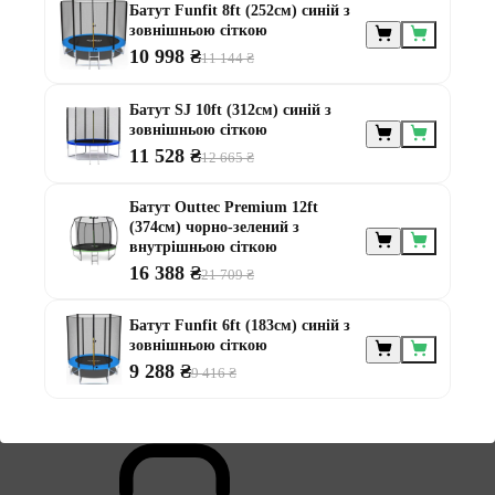
Батут Funfit 8ft (252см) синій з
зовнішньою сіткою
10 998 ₴
11 144 ₴
1
0
Батут SJ 10ft (312см) синій з
зовнішньою сіткою
11 528 ₴
12 665 ₴
Батут Outtec Premium 12ft
(374см) чорно-зелений з
внутрішньою сіткою
16 388 ₴
21 709 ₴
Написати відгук
Поділіться своїми враженнями з іншими
Батут Funfit 6ft (183см) синій з
зовнішньою сіткою
9 288 ₴
9 416 ₴