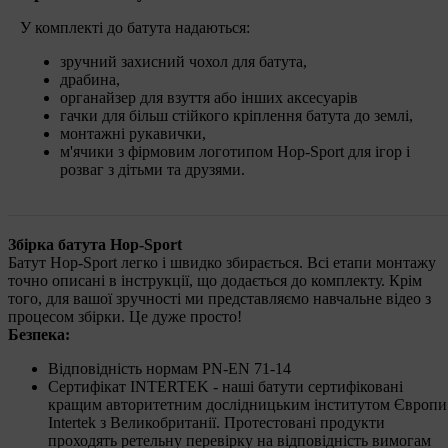
У комплекті до батута надаються:
зручний захисний чохол для батута,
драбина,
органайзер для взуття або інших аксесуарів
гачки для більш стійкого кріплення батута до землі,
монтажні рукавички,
м'ячики з фірмовим логотипом Hop-Sport для ігор і
розваг з дітьми та друзями.
Збірка батута Hop-Sport
Батут Hop-Sport легко і швидко збирається. Всі етапи монтажу
точно описані в інструкції, що додається до комплекту. Крім
того, для вашої зручності ми представляємо навчальне відео з
процесом збірки. Це дуже просто!
Безпека:
Відповідність нормам PN-EN 71-14
Сертифікат INTERTEK - наші батути сертифіковані
кращим авторитетним дослідницьким інститутом Європи
Intertek з Великобританії. Протестовані продукти
проходять ретельну перевірку на відповідність вимогам