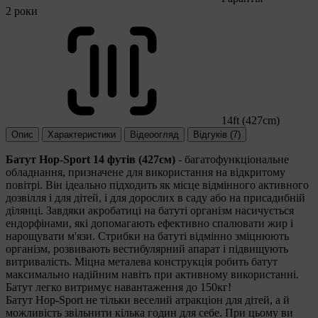
2 роки
14ft (427cm)
Опис
Характеристики
Відеоогляд
Відгуків (7)
Батут Hop-Sport 14 футів (427см)
- багатофункціональне
обладнання, призначене для використання на відкритому
повітрі. Він ідеально підходить як місце відмінного активного
дозвілля і для дітей, і для дорослих в саду або на присадибній
ділянці. Завдяки акробатиці на батуті організм насичується
ендорфінами, які допомагають ефективно спалювати жир і
нарощувати м'язи. Стрибки на батуті відмінно зміцнюють
організм, розвивають вестибулярний апарат і підвищують
витривалість. Міцна металева конструкція робить батут
максимально надійним навіть при активному використанні.
Батут легко витримує навантаження до 150кг!
Батут Hop-Sport не тільки веселий атракціон для дітей, а й
можливість звільнити кілька годин для себе. При цьому ви