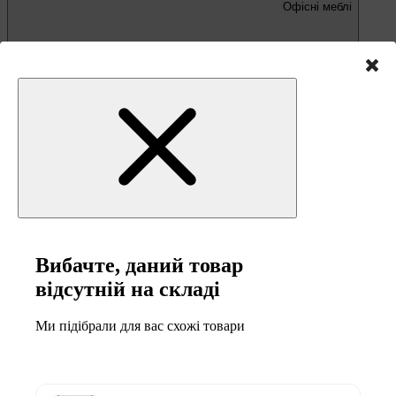
Офісні меблі
Письмові та комп'ютерні столи
Офісні крісла та стільці
Вибачте, даний товар
відсутній на складі
Меблі та товари для
Ми підібрали для вас схожі товари
кемпінгу