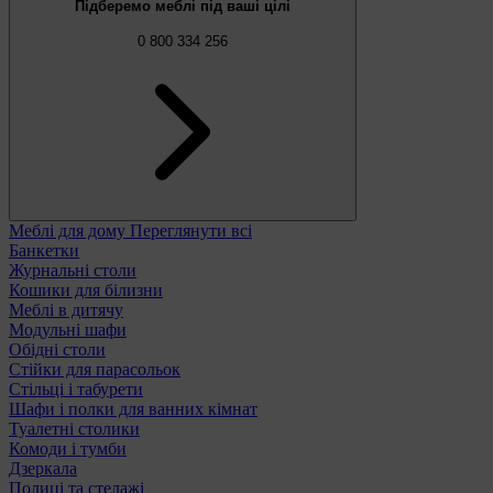
Підберемо меблі під ваші цілі
0 800 334 256
Меблі для дому
Переглянути всі
Банкетки
Журнальні столи
Кошики для білизни
Меблі в дитячу
Модульні шафи
Обідні столи
Стійки для парасольок
Стільці і табурети
Шафи і полки для ванних кімнат
Туалетні столики
Комоди і тумби
Дзеркала
Полиці та стелажі