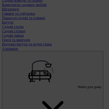
Садові комоди та скрині
Комплекти садових меблів
Шезлонги
Гамаки та гойдалки
Парасолі садові та пляжні
Батути
Садові столи
Садові стільці
Садові лавки
Грилі та мангали
Надувні батути та водні гірки
Альтанки
Меблі для дому