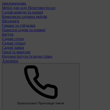
призначенням
Меблі для саду
Переглянути всі
Садові комоди та скрині
Комплекти садових меблів
Шезлонги
Гамаки та гойдалки
Парасолі садові та пляжні
Батути
Садові столи
Садові стільці
Садові лавки
Грилі та мангали
Надувні батути та водні гірки
Альтанки
Безкоштовно
Пропозиція тижня