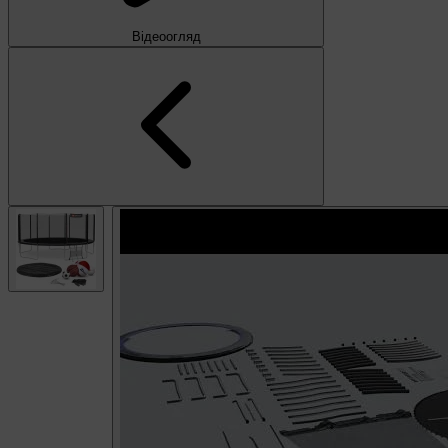
Відеоогляд