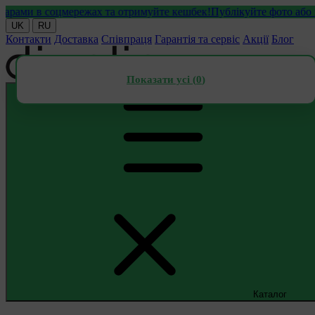
и в соцмережах та отримуйте кешбек!
Публікуйте фото або відео
UK
RU
Контакти
Доставка
Співпраця
Гарантія та сервіс
Акції
Блог
Показати усі (
0
)
Каталог