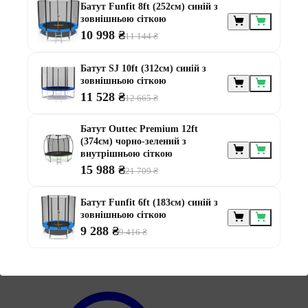
Батут Funfit 8ft (252см) синій з
зовнішньою сіткою
10 998 ₴
11 144 ₴
Меблі за
призначенням
Батут SJ 10ft (312см) синій з
зовнішньою сіткою
11 528 ₴
12 665 ₴
Батут Outtec Premium 12ft
(374см) чорно-зелений з
внутрішньою сіткою
15 988 ₴
21 709 ₴
Меблі для альтанки
Меблі для балконів
Батут Funfit 6ft (183см) синій з
Меблі для дачі
зовнішньою сіткою
Меблі для тераси
9 288 ₴
9 416 ₴
Модульні меблі з ротанга
Ротангові меблі
Інформація