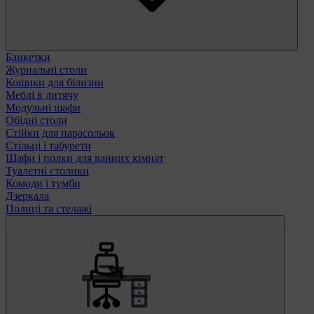
Банкетки
Журнальні столи
Кошики для білизни
Меблі в дитячу
Модульні шафи
Обідні столи
Стійки для парасольок
Стільці і табурети
Шафи і полки для ванних кімнат
Туалетні столики
Комоди і тумби
Дзеркала
Полиці та стелажі