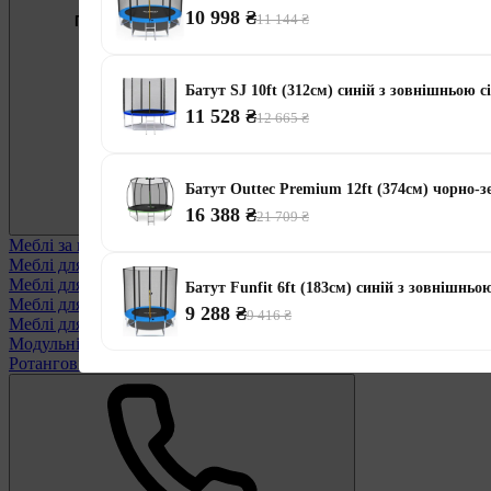
10 998 ₴
11 144 ₴
Підберемо меблі під ваші цілі
0 800 334 256
Батут SJ 10ft (312см) синій з зовнішньою с
11 528 ₴
12 665 ₴
Батут Outtec Premium 12ft (374см) чорно-
16 388 ₴
21 709 ₴
Меблі за призначенням
Переглянути всі
Меблі для альтанки
Меблі для балконів
Батут Funfit 6ft (183см) синій з зовнішньо
Меблі для дачі
9 288 ₴
9 416 ₴
Меблі для тераси
Модульні меблі з ротанга
Ротангові меблі