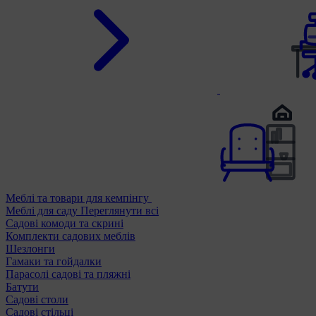
Меблі та товари для кемпінгу
Меблі для саду
Переглянути всі
Садові комоди та скрині
Комплекти садових меблів
Шезлонги
Гамаки та гойдалки
Парасолі садові та пляжні
Батути
Садові столи
Садові стільці