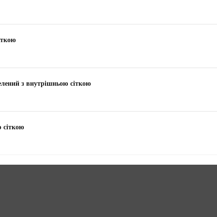
іткою
зелений з внутрішньою сіткою
ю сіткою