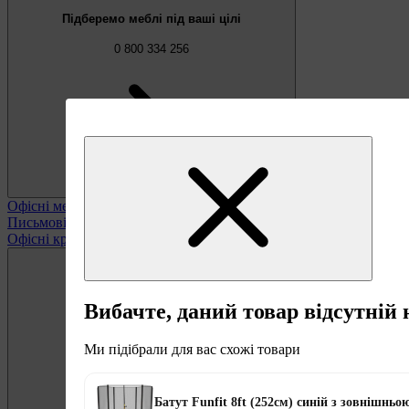
Підберемо меблі під ваші цілі
0 800 334 256
Офісні меблі
Переглянути всі
Письмові та комп'ютерні столи
Офісні крісла та стільці
Вибачте, даний товар відсутній 
Ми підібрали для вас схожі товари
Безкоштовно
Пропозиція тижня
Батут Funfit 8ft (252см) синій з зовнішньо