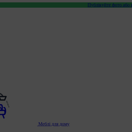
Публікуйте фото або відео з нашими
Меблі для дому