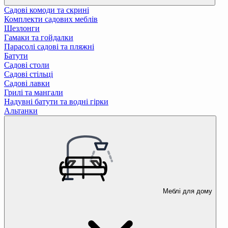
Садові комоди та скрині
Комплекти садових меблів
Шезлонги
Гамаки та гойдалки
Парасолі садові та пляжні
Батути
Садові столи
Садові стільці
Садові лавки
Грилі та мангали
Надувні батути та водні гірки
Альтанки
Меблі для дому