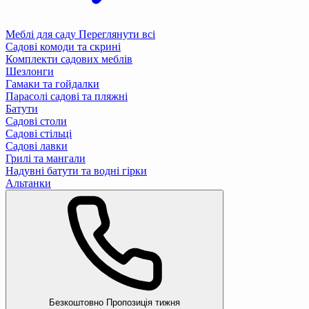
Меблі для саду
Переглянути всі
Садові комоди та скрині
Комплекти садових меблів
Шезлонги
Гамаки та гойдалки
Парасолі садові та пляжні
Батути
Садові столи
Садові стільці
Садові лавки
Грилі та мангали
Надувні батути та водні гірки
Альтанки
Безкоштовно
Пропозиція тижня