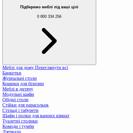
Підберемо меблі під ваші цілі
0 800 334 256
Меблі для дому
Переглянути всі
Банкетки
Журнальні столи
Кошики для білизни
Меблі в дитячу
Модульні шафи
Обідні столи
Стійки для парасольок
Стільці і табурети
Шафи і полки для ванних кімнат
Туалетні столики
Комоди і тумби
Дзеркала