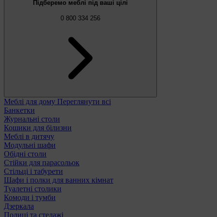
Підберемо меблі під ваші цілі
0 800 334 256
Меблі для дому
Переглянути всі
Банкетки
Журнальні столи
Кошики для білизни
Меблі в дитячу
Модульні шафи
Обідні столи
Стійки для парасольок
Стільці і табурети
Шафи і полки для ванних кімнат
Туалетні столики
Комоди і тумби
Дзеркала
Полиці та стелажі