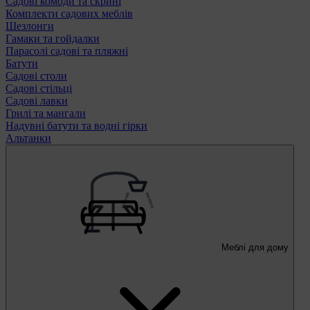
Садові комоди та скрині
Комплекти садових меблів
Шезлонги
Гамаки та гойдалки
Парасолі садові та пляжні
Батути
Садові столи
Садові стільці
Садові лавки
Грилі та мангали
Надувні батути та водні гірки
Альтанки
Меблі для дому