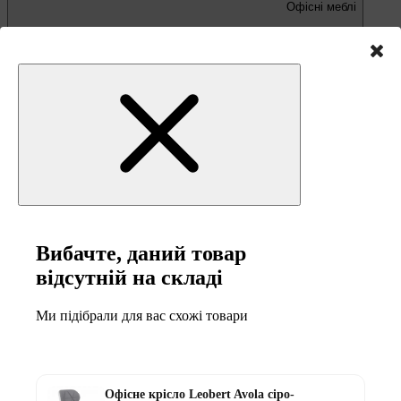
Офісні меблі
Письмові та комп'ютерні столи
Офісні крісла та стільці
Вибачте, даний товар
відсутній на складі
Ми підібрали для вас схожі товари
Меблі та товари для
кемпінгу
Офісне крісло Leobert Avola сіро-