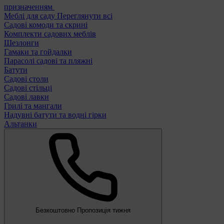
призначенням
Меблі для саду
Переглянути всі
Садові комоди та скрині
Комплекти садових меблів
Шезлонги
Гамаки та гойдалки
Парасолі садові та пляжні
Батути
Садові столи
Садові стільці
Садові лавки
Грилі та мангали
Надувні батути та водні гірки
Альтанки
Безкоштовно
Пропозиція тижня