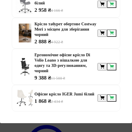
білий
2 958 ₴
4 166 ₴
Меблі за
Крісло табурет обертове Costway
призначенням
Meri з місцем для зберігання
чорний
2 888 ₴
4 922 ₴
Ергономічне офісне крісло Di
Volio Loano з вішалкою для
одягу та 3D-регулюванням,
чорний
9 388 ₴
11 588 ₴
Меблі для альтанки
Меблі для балконів
Меблі для дачі
Офісне крісло IGER Jumi білий
Меблі для тераси
Модульні меблі з ротанга
1 868 ₴
2 434 ₴
Ротангові меблі
Інформація