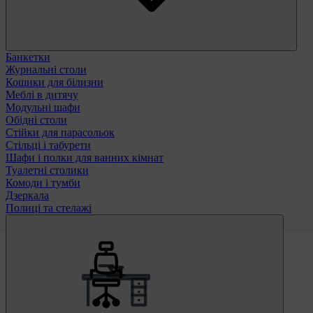
Банкетки
Журнальні столи
Кошики для білизни
Меблі в дитячу
Модульні шафи
Обідні столи
Стійки для парасольок
Стільці і табурети
Шафи і полки для ванних кімнат
Туалетні столики
Комоди і тумби
Дзеркала
Полиці та стелажі