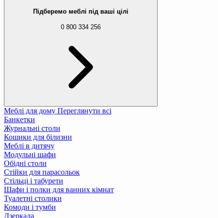
Підберемо меблі під ваші цілі
0 800 334 256
Меблі для дому
Переглянути всі
Банкетки
Журнальні столи
Кошики для білизни
Меблі в дитячу
Модульні шафи
Обідні столи
Стійки для парасольок
Стільці і табурети
Шафи і полки для ванних кімнат
Туалетні столики
Комоди і тумби
Дзеркала