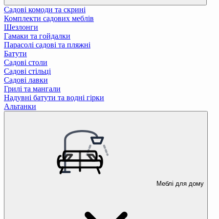
Садові комоди та скрині
Комплекти садових меблів
Шезлонги
Гамаки та гойдалки
Парасолі садові та пляжні
Батути
Садові столи
Садові стільці
Садові лавки
Грилі та мангали
Надувні батути та водні гірки
Альтанки
Меблі для дому