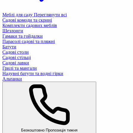
Меблі для саду
Переглянути всі
Садові комоди та скрині
Комплекти садових меблів
Шезлонги
Гамаки та гойдалки
Парасолі садові та пляжні
Батути
Садові столи
Садові стільці
Садові лавки
Грилі та мангали
Надувні батути та водні гірки
Альтанки
Безкоштовно
Пропозиція тижня