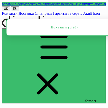
ами в соцмережах та отримуйте кешбек!
Публікуйте фото або від
UK
RU
Контакти
Доставка
Співпраця
Гарантія та сервіс
Акції
Блог
Показати усі (
0
)
Каталог