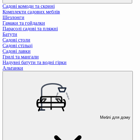
Садові комоди та скрині
Комплекти садових меблів
Шезлонги
Гамаки та гойдалки
Парасолі садові та пляжні
Батути
Садові столи
Садові стільці
Садові лавки
Грилі та мангали
Надувні батути та водні гірки
Альтанки
Меблі для дому