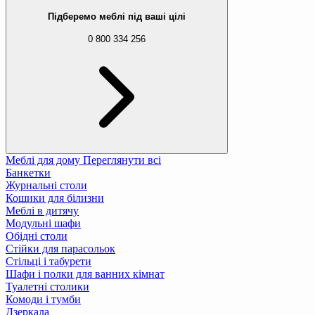
Підберемо меблі під ваші цілі
0 800 334 256
Меблі для дому
Переглянути всі
Банкетки
Журнальні столи
Кошики для білизни
Меблі в дитячу
Модульні шафи
Обідні столи
Стійки для парасольок
Стільці і табурети
Шафи і полки для ванних кімнат
Туалетні столики
Комоди і тумби
Дзеркала