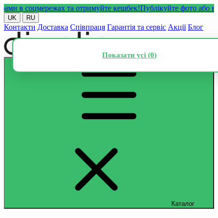
 в соцмережах та отримуйте кешбек!
Публікуйте фото або відео 
UK
RU
Контакти
Доставка
Співпраця
Гарантія та сервіс
Акції
Блог
Показати усі (
0
)
Каталог