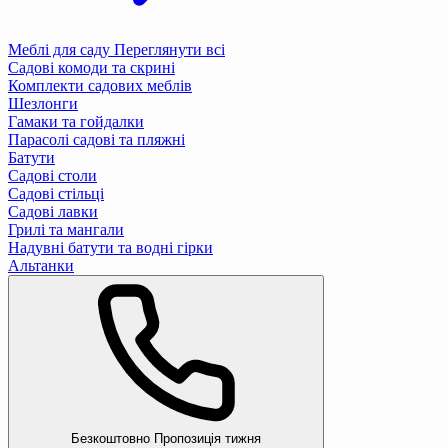
Меблі для саду
Переглянути всі
Садові комоди та скрині
Комплекти садових меблів
Шезлонги
Гамаки та гойдалки
Парасолі садові та пляжні
Батути
Садові столи
Садові стільці
Садові лавки
Грилі та мангали
Надувні батути та водні гірки
Альтанки
Безкоштовно
Пропозиція тижня