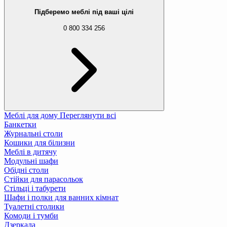
Підберемо меблі під ваші цілі
0 800 334 256
Меблі для дому
Переглянути всі
Банкетки
Журнальні столи
Кошики для білизни
Меблі в дитячу
Модульні шафи
Обідні столи
Стійки для парасольок
Стільці і табурети
Шафи і полки для ванних кімнат
Туалетні столики
Комоди і тумби
Дзеркала