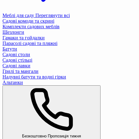
Меблі для саду
Переглянути всі
Садові комоди та скрині
Комплекти садових меблів
Шезлонги
Гамаки та гойдалки
Парасолі садові та пляжні
Батути
Садові столи
Садові стільці
Садові лавки
Грилі та мангали
Надувні батути та водні гірки
Альтанки
Безкоштовно
Пропозиція тижня