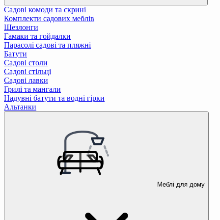
Садові комоди та скрині
Комплекти садових меблів
Шезлонги
Гамаки та гойдалки
Парасолі садові та пляжні
Батути
Садові столи
Садові стільці
Садові лавки
Грилі та мангали
Надувні батути та водні гірки
Альтанки
Меблі для дому