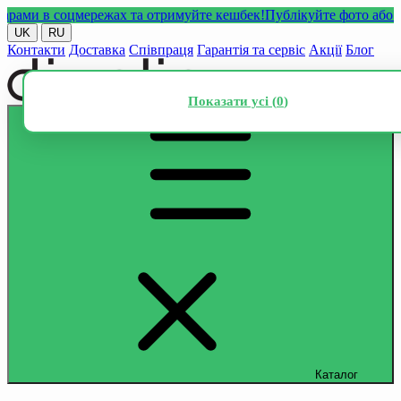
и в соцмережах та отримуйте кешбек!
Публікуйте фото або відео
UK
RU
Контакти
Доставка
Співпраця
Гарантія та сервіс
Акції
Блог
Показати усі (
0
)
Каталог