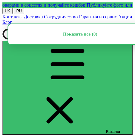
ами в соцсетях и получайте кэшбэк!
Публикуйте фото или видео
UK
RU
Контакты
Доставка
Сотрудничество
Гарантия и сервис
Акции
Блог
Показать все (
0
)
Каталог