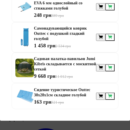
EVA 6 мм однослойный со
стяжками голубой
248 грн
389 грн
Самонадувающийся коврик
Мебель по
назначению
Outtec с подушкой гладкий
голубой
1 458 грн
2 534 грн
Садовая палатка-павильон Jumi
Kibris складывается с москитной
сеткой
9 668 грн
11 012 грн
Мебель для балконов
Мебель для беседки
Сидение туристическое Outtec
Мебель для дачи
38x28x1см складное голубой
Мебель для террасы
163 грн
321 грн
Мебель из ротанга
Модульная мебель из ротанга
Информация