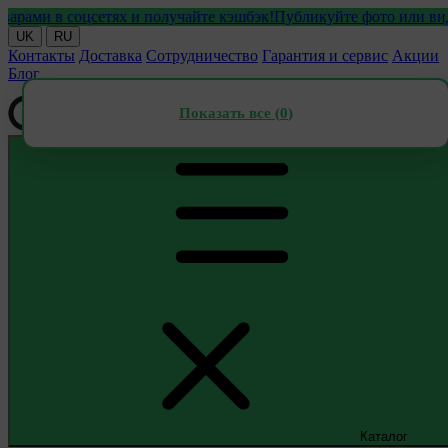
 в соцсетях и получайте кэшбэк!
Публикуйте фото или видео с 
UK
RU
Контакты
Доставка
Сотрудничество
Гарантия и сервис
Акции
Блог
Показать все (
0
)
Каталог