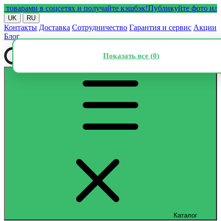
рами в соцсетях и получайте кэшбэк!
Публикуйте фото или виде
UK
RU
Контакты
Доставка
Сотрудничество
Гарантия и сервис
Акции
Блог
Показать все (
0
)
Каталог