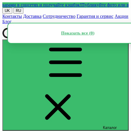
и в соцсетях и получайте кэшбэк!
Публикуйте фото или видео с
UK
RU
Контакты
Доставка
Сотрудничество
Гарантия и сервис
Акции
Блог
Показать все (
0
)
Каталог