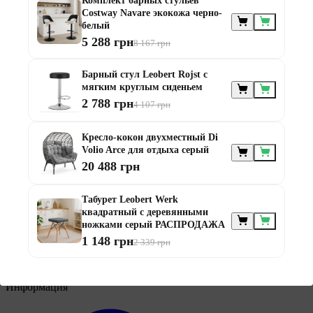
Комплект барных стульев
Costway Navare экокожа черно-
белый
5 288 грн
8 167 грн
Мебель по
Барный стул Leobert Rojst с
назначению
мягким круглым сиденьем
2 788 грн
4 107 грн
Кресло-кокон двухместный Di
Volio Arce для отдыха серый
20 488 грн
Мебель для балконов
Табурет Leobert Werk
Мебель для беседки
квадратный с деревянными
Мебель для дачи
ножками серый РАСПРОДАЖА
Мебель для террасы
1 148 грн
2 339 грн
Мебель из ротанга
Модульная мебель из ротанга
Информация