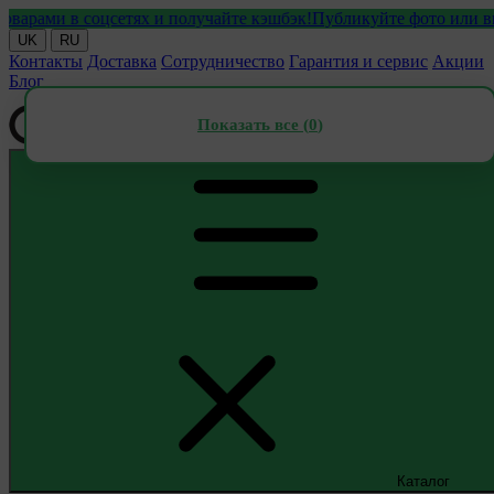
ми в соцсетях и получайте кэшбэк!
Публикуйте фото или видео с
UK
RU
Контакты
Доставка
Сотрудничество
Гарантия и сервис
Акции
Блог
Показать все (
0
)
Каталог