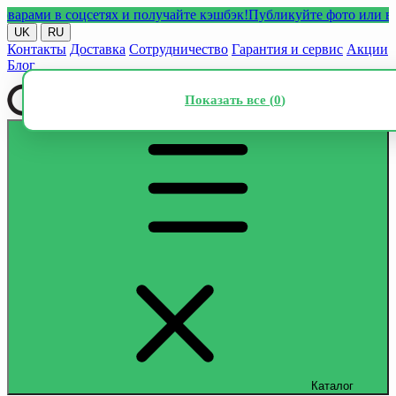
ми в соцсетях и получайте кэшбэк!
Публикуйте фото или видео с
UK
RU
Контакты
Доставка
Сотрудничество
Гарантия и сервис
Акции
Блог
Показать все (
0
)
Каталог