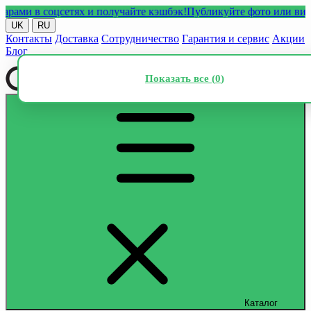
 в соцсетях и получайте кэшбэк!
Публикуйте фото или видео с 
UK
RU
Контакты
Доставка
Сотрудничество
Гарантия и сервис
Акции
Блог
Показать все (
0
)
Каталог