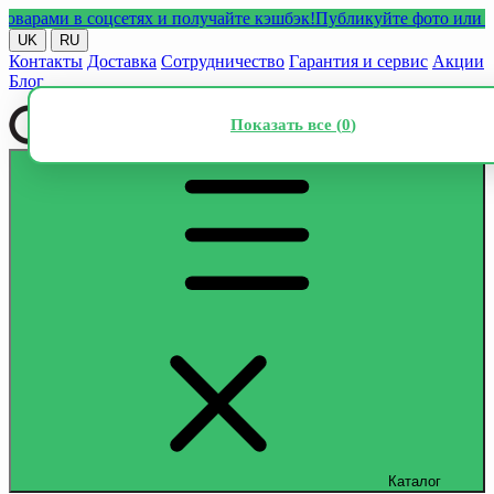
ми в соцсетях и получайте кэшбэк!
Публикуйте фото или видео 
UK
RU
Контакты
Доставка
Сотрудничество
Гарантия и сервис
Акции
Блог
Показать все (
0
)
Каталог