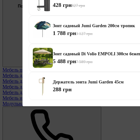
428 грн
827 грн
Подберём мебель под ваши цели
0 800 334 256
Зонт садовый Jumi Garden 200см тропик
1 788 грн
3 127 грн
Зонт садовый Di Volio EMPOLI 300см беж
5 488 грн
7 589 грн
Мебель по назначению
Смотреть все
Мебель для балконов
Мебель для беседки
Держатель зонта Jumi Garden 45см
Мебель для дачи
288 грн
Мебель для террасы
Мебель из ротанга
Модульная мебель из ротанга