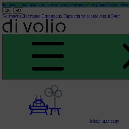
ашими товарами в соцмережах та отримуйте кешбек!
UK
RU
Контакти
Доставка
Співпраця
Гарантія та сервіс
Акції
Блог
Меблі для саду