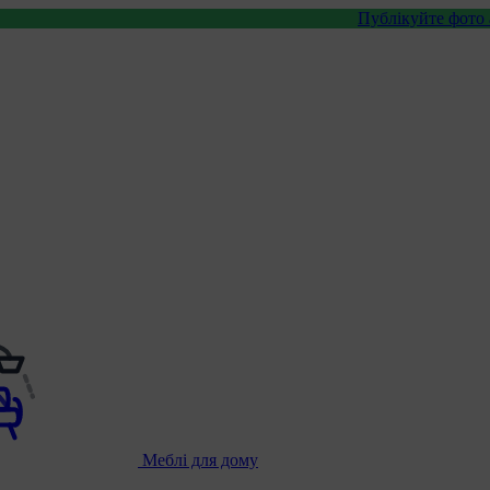
Публікуйте фото або відео з н
Меблі для дому