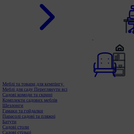
Меблі та товари для кемпінгу
Меблі для саду
Переглянути всі
Садові комоди та скрині
Комплекти садових меблів
Шезлонги
Гамаки та гойдалки
Парасолі садові та пляжні
Батути
Садові столи
Садові стільці