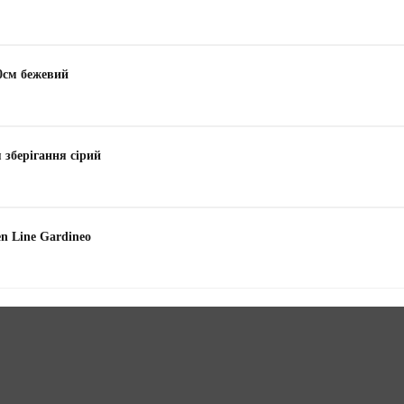
60см бежевий
 зберігання сірий
n Line Gardineo