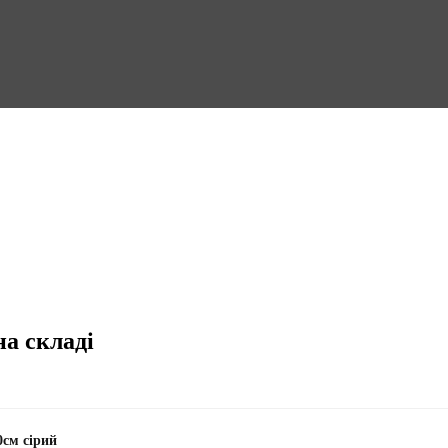
на складі
0см сірий