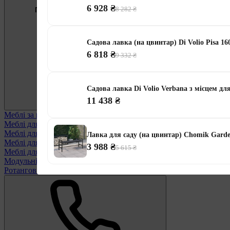
6 928 ₴
8 282 ₴
Підберемо меблі під ваші цілі
0 800 334 256
Садова лавка (на цвинтар) Di Volio Pisa 1
6 818 ₴
9 332 ₴
Садова лавка Di Volio Verbana з місцем для
11 438 ₴
Меблі за призначенням
Переглянути всі
Меблі для альтанки
Меблі для балконів
Лавка для саду (на цвинтар) Chomik Garde
Меблі для дачі
3 988 ₴
5 615 ₴
Меблі для тераси
Модульні меблі з ротанга
Ротангові меблі