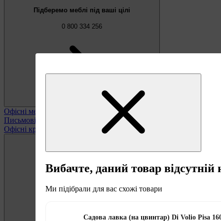
Підберемо меблі під ваші цілі
0 800 334 256
Офісні меблі
Переглянути всі
Письмові та комп'ютерні столи
Офісні крісла та стільці
Вибачте, даний товар відсутній 
Ми підібрали для вас схожі товари
Безкоштовно
Пропозиція тижня
Садова лавка (на цвинтар) Di Volio Pisa 16