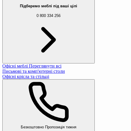
Підберемо меблі під ваші цілі
0 800 334 256
Офісні меблі
Переглянути всі
Письмові та комп'ютерні столи
Офісні крісла та стільці
Вибачте, даний товар відсутній 
Ми підібрали для вас схожі товари
Безкоштовно
Пропозиція тижня
Килимок туристичний Outtec EVA 6 мм од