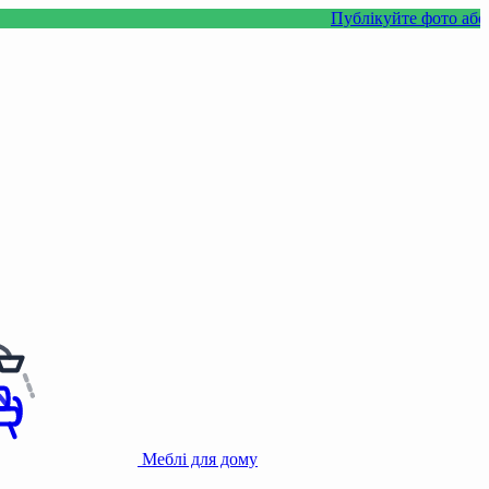
Публікуйте фото або відео з н
Меблі для дому