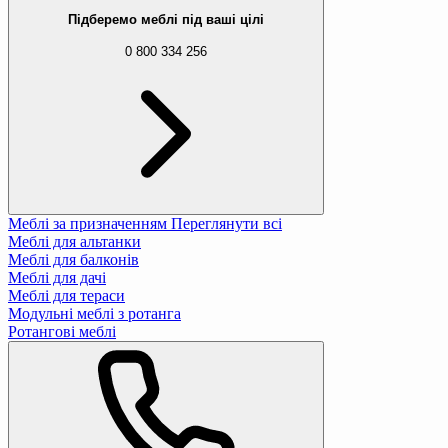
248 ₴
389 ₴
Підберемо меблі під ваші цілі
0 800 334 256
Самонадувний килимок Outtec з подушкою
1 458 ₴
2 534 ₴
Садовий намет-павільйон Jumi Kibris скла
9 668 ₴
11 012 ₴
Меблі за призначенням
Переглянути всі
Меблі для альтанки
Меблі для балконів
Сидіння туристичне Outtec 38x28x1см скла
Меблі для дачі
163 ₴
321 ₴
Меблі для тераси
Модульні меблі з ротанга
Ротангові меблі