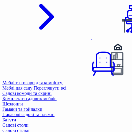
Меблі та товари для кемпінгу
Меблі для саду
Переглянути всі
Садові комоди та скрині
Комплекти садових меблів
Шезлонги
Гамаки та гойдалки
Парасолі садові та пляжні
Батути
Садові столи
Садові стільці