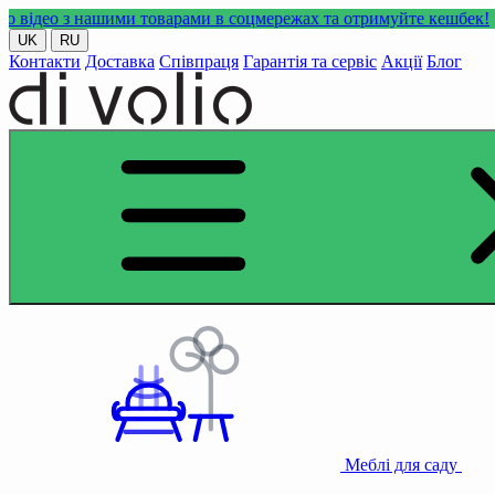
ашими товарами в соцмережах та отримуйте кешбек!
UK
RU
Контакти
Доставка
Співпраця
Гарантія та сервіс
Акції
Блог
Меблі для саду